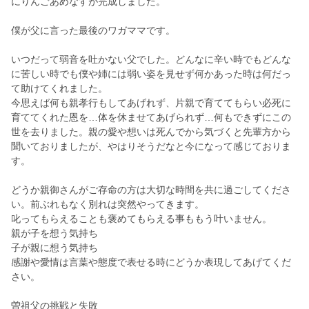
にりんごあめなすが完成しました。
僕が父に言った最後のワガママです。
いつだって弱音を吐かない父でした。どんなに辛い時でもどんな
に苦しい時でも僕や姉には弱い姿を見せず何かあった時は何だっ
て助けてくれました。
今思えば何も親孝行もしてあげれず、片親で育ててもらい必死に
育ててくれた恩を…体を休ませてあげられず…何もできずにこの
世を去りました。親の愛や想いは死んでから気づくと先輩方から
聞いておりましたが、やはりそうだなと今になって感じておりま
す。
どうか親御さんがご存命の方は大切な時間を共に過ごしてくださ
い。前ぶれもなく別れは突然やってきます。
叱ってもらえることも褒めてもらえる事ももう叶いません。
親が子を想う気持ち
子が親に想う気持ち
感謝や愛情は言葉や態度で表せる時にどうか表現してあげてくだ
さい。
曽祖父の挑戦と失敗