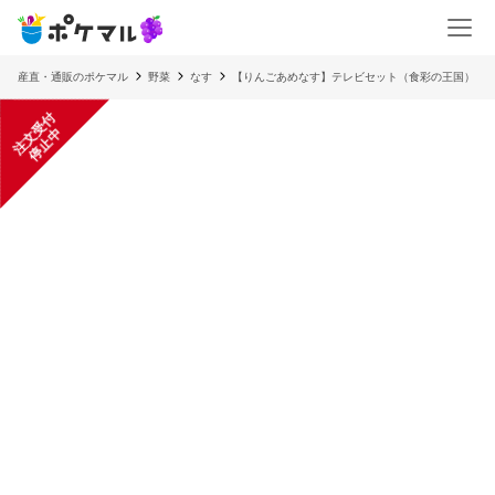
産直・通販のポケマル
野菜
なす
【りんごあめなす】テレビセット（食彩の王国）
注
文
受
付
停
止
中