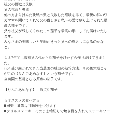
祖父の挑戦と失敗
父の挑戦と失敗
他の方より挑んだ挑戦の数と失敗した経験を得て、最後の私のワ
ガママを聞いてくれて父の優しさと私への愛で創り上げられた最
高の茄子です。
父や祖父が残してくれたこの茄子を最高の形にしてお届けいたし
ます。
みなさまの美味しいと笑顔がきっと父への恩返しになるのかな
と。
１３7年間…曽祖父の代から丸茄子をひたすら作り続けてきまし
た。
代々受け継がれてきた当農園の独自の栽培方法。その集大成こそ
がこの【りんごあめなす】という茄子です。
当農園の基礎となる原点の茄子です。
【りんごあめなす】 原点丸茄子
☆オススメの食べ方☆
◼️田楽 新潟は甘味噌をつけます
◼️グリルステーキ そのまま輪切りで焼き目を入れてステーキソー