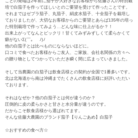
ことの発端は2年前に茄子が大好きなお客様から佐藤さんの特別栽
培で白茄子を作ってほしいとのご要望を受けて作ったことです。
それまではゼブラ茄子、丸茄子、絹皮水茄子、十全茄子を栽培し
ておりましたが、大切なお客様からのご要望とあらば135年の培っ
た特別栽培で作ってみよう…どんな味に仕上がるか？！
出来上がってなんとビックリ！甘くてみずみずしくて柔らかくて
癖がないΣ(￣。￣ﾉ)ﾉ
他の白茄子とは比べものにならないほどに。
口コミで食べたお客様からご友人、ご家族、会社名関係の方々へ
の贈り物としてつかっていただき瞬く間に広まっていきました。
そして当農園の白茄子は飲食店様との契約が全国で1番多いです。
北は北海道から南は沖縄までたくさんの飲食店様に好評いただい
ております。
それはなぜか？他の白茄子とは何が違うのか？
圧倒的に皮の柔らかさと甘さと水分量が違うのです。
だからこそ飲食店様から選ばれてます。
そんな佐藤大農園のブランド茄子【りんごあめ】白茄子
☆おすすめの食べ方☆