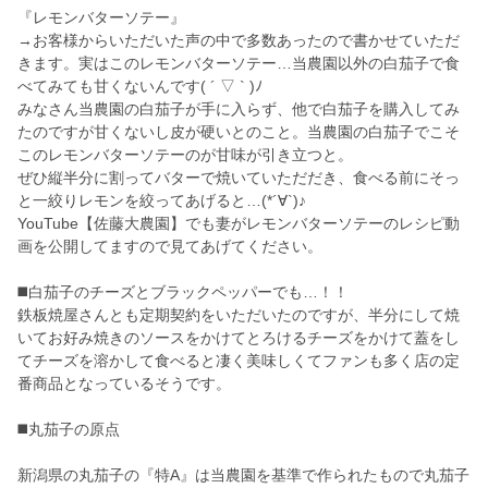
『レモンバターソテー』
→お客様からいただいた声の中で多数あったので書かせていただ
きます。実はこのレモンバターソテー…当農園以外の白茄子で食
べてみても甘くないんです( ´ ▽ ` )ﾉ
みなさん当農園の白茄子が手に入らず、他で白茄子を購入してみ
たのですが甘くないし皮が硬いとのこと。当農園の白茄子でこそ
このレモンバターソテーのが甘味が引き立つと。
ぜひ縦半分に割ってバターで焼いていただだき、食べる前にそっ
と一絞りレモンを絞ってあげると…(*´∀`)♪
YouTube【佐藤大農園】でも妻がレモンバターソテーのレシピ動
画を公開してますので見てあげてください。
◼️白茄子のチーズとブラックペッパーでも…！！
鉄板焼屋さんとも定期契約をいただいたのですが、半分にして焼
いてお好み焼きのソースをかけてとろけるチーズをかけて蓋をし
てチーズを溶かして食べると凄く美味しくてファンも多く店の定
番商品となっているそうです。
◼️丸茄子の原点
新潟県の丸茄子の『特A』は当農園を基準で作られたもので丸茄子