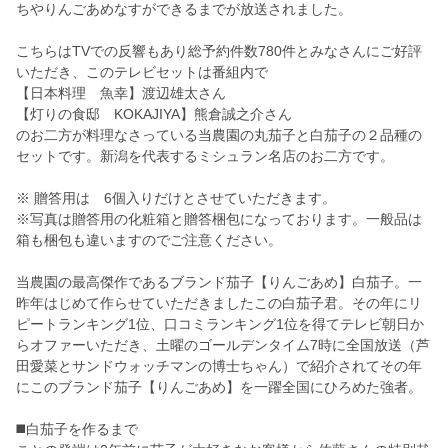
ちやりんごあめなすができるまでが放送されました。
こちらはTVでの反響もあり総予約件数780件とみなさんにご好評
いただき、このテレビセットは番組内で
【日本料理 魚幸】渡辺雄太さん
【灯りの食邸 KOKAJIYA】熊倉誠之介さん
のお二方が料理なさっている当農園の丸茄子と白茄子の２品種の
セットです。新潟を代表するミシュラン名店のお二方です。
※ 贈答用は 6個入りだけとさせていただきます。
※写真は贈答用の化粧箱と贈答梱包になっております。一般品は
箱も梱包も違いますのでご注意ください。
当農園の最高傑作であるブランド茄子【りんごあめ】白茄子。一
昨年はじめて作らせていただきましたこの白茄子君。その年にリ
ピートランキング1位、口コミランキング1位を得てテレビ朝日か
らオファーいただき、土曜のゴールデンタイム7時に全国放送（芦
田愛菜とサンドウォッチマンの博士ちゃん）で紹介されてその年
にこのブランド茄子【りんごあめ】を一躍全国にひろめた強者。
◼️白茄子を作るまで