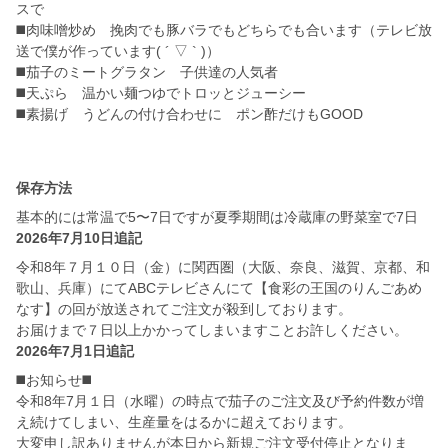
スで
◼️肉味噌炒め 挽肉でも豚バラでもどちらでも合います（テレビ放
送で僕が作っています( ´ ▽ ` )）
◼️茄子のミートグラタン 子供達の人気者
◼️天ぷら 温かい麺つゆでトロッとジューシー
◼️素揚げ うどんの付け合わせに ポン酢だけもGOOD
保存方法
基本的には常温で5〜7日ですが夏季期間は冷蔵庫の野菜室で7日
2026年7月10日追記
令和8年７月１０日（金）に関西圏（大阪、奈良、滋賀、京都、和
歌山、兵庫）にてABCテレビさんにて【食彩の王国のりんごあめ
なす】の回が放送されてご注文が殺到しております。
お届けまで７日以上かかってしまいますことお許しください。
2026年7月1日追記
◼️お知らせ◼️
令和8年7月１日（水曜）の時点で茄子のご注文及び予約件数が増
え続けてしまい、生産量をはるかに超えております。
大変申し訳ありませんが本日から新規ご注文受付停止となりま