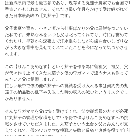
は新潟県内で最も最古参であり、現存する丸茄子農家でも全国で1
番古いかもしれません。それだけ長い年月をかけて受け継がれて
きた日本最高峰の【丸茄子】です。
父子家庭で育ち、小さい頃から仕事ばかりの父に悪態をついてい
た私です。未熟な私をいつも父は叱ってくれてり、時には誉めて
くれたり、早朝から深夜まで汗水垂らしながら歯を食いしばりな
がら大きな背中を見せてくれていたことを今になって気づかさせ
れます。
この【りんごあめなす】という茄子を作る為に曽祖父、祖父、父
が代々作り上げてきた丸茄子を僕のワガママで違うナスも作って
みたいと父に懇願しました。
忙しい最中で僕の他の茄子への挑戦を受け入れる事は契約先の丸
茄子の納品数の低下や失敗した時の収入の減少というリスクでし
かありません。
そんなワガママを父は快く受けてくれ、父や従業員の方々が必死
に丸茄子の管理や収穫をしている傍で僕はりんごあめなすへの挑
戦をさせていただきました。丸茄子という土台を父とみんなが支
えてくれて、僕のワガママな挑戦と失敗と反省と改善を得て4年前