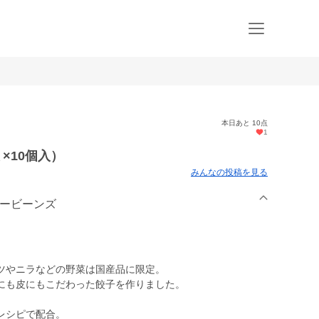
本日あと 10点
1
×10個入）
みんなの投稿を見る
リービーンズ
ツやニラなどの野菜は国産品に限定。
にも皮にもこだわった餃子を作りました。
レシピで配合。