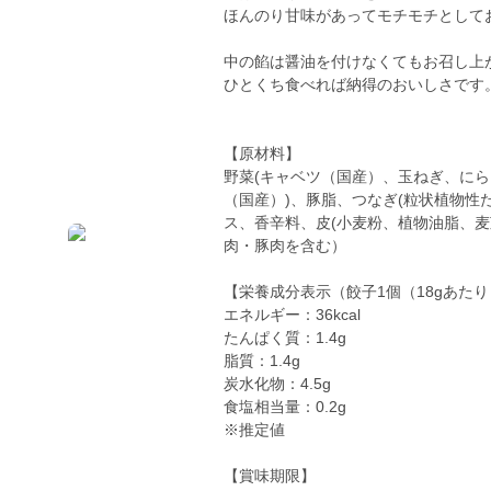
ほんのり甘味があってモチモチとして
中の餡は醤油を付けなくてもお召し上
ひとくち食べれば納得のおいしさです
【原材料】
野菜(キャベツ（国産）、玉ねぎ、にら
（国産）)、豚脂、つなぎ(粒状植物性
ス、香辛料、皮(小麦粉、植物油脂、
肉・豚肉を含む）
【栄養成分表示（餃子1個（18gあた
エネルギー：36kcal
たんぱく質：1.4g
脂質：1.4g
炭水化物：4.5g
食塩相当量：0.2g
※推定値
【賞味期限】