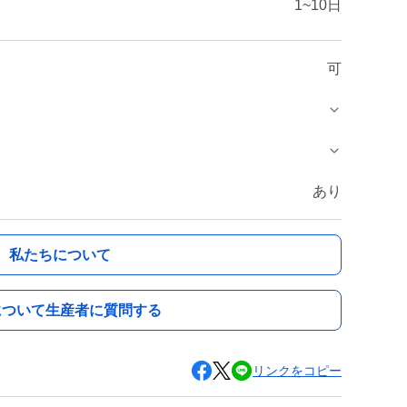
1~10日
可
あり
私たちについて
について生産者に質問する
リンクをコピー