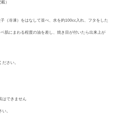
記載）
子（冷凍）をはなして並べ、水を約100cc入れ、フタをした
ナベ肌にまわる程度の油を差し、焼き目が付いたら出来上が
ください。
装はできません
さい。