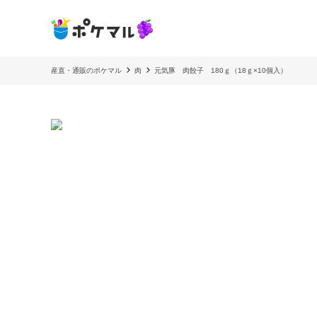
産直・通販のポケマル
肉
元気豚 肉餃子 180ｇ（18ｇ×10個入）