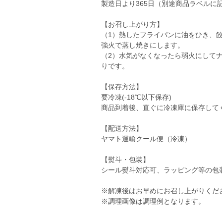
製造日より365日（別途商品ラベルに
【お召し上がり方】
（1）熱したフライパンに油をひき、餃
強火で蒸し焼きにします。
（2）水気がなくなったら弱火にして
りです。
【保存方法】
要冷凍(-18℃以下保存)
商品到着後、直ぐに冷凍庫に保存して
【配送方法】
ヤマト運輸クール便（冷凍）
【熨斗・包装】
シール熨斗対応可、ラッピング等の包
※解凍後はお早めにお召し上がりくだ
※調理画像は調理例となります。