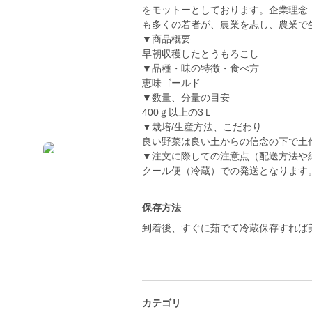
をモットーとしております。企業理念
も多くの若者が、農業を志し、農業で
▼商品概要
早朝収穫したとうもろこし
▼品種・味の特徴・食べ方
恵味ゴールド
▼数量、分量の目安
400ｇ以上の3Ｌ
▼栽培/生産方法、こだわり
良い野菜は良い土からの信念の下で土
▼注文に際しての注意点（配送方法や
クール便（冷蔵）での発送となります
保存方法
到着後、すぐに茹でて冷蔵保存すれば
カテゴリ