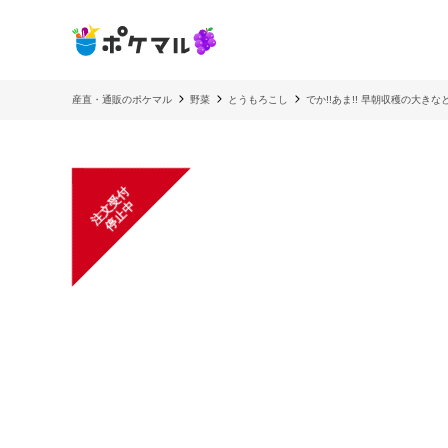
産直・通販のポケマル
野菜
とうもろこし
でか!!あま!! 早朝収穫の大き
注
文
受
付
停
止
中