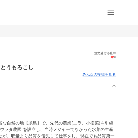
注文受付停止中
9
きなとうもろこし
みんなの投稿を見る
富な自然の地【糸島】で、先代の農業(ニラ、小松菜)を引継
社ウラタ農園 を設立し、当時メジャーでなかった水菜の生産
たが、収量より品質を優先して仕事をし、現在でも品質第一