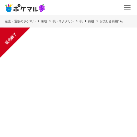
産直・通販のポケマル
果物
桃・ネクタリン
桃
白桃
お楽しみ白桃1kg
販売終了