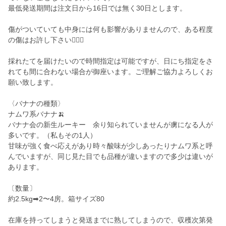
最低発送期間は注文日から16日では無く30日とします。
傷がついていても中身には何も影響がありませんので、ある程度
の傷はお許し下さい🙇🏽‍♂️
採れたてを届けたいので時間指定は可能ですが、日にち指定をさ
れても間に合わない場合が御座います。ご理解ご協力よろしくお
願い致します。
〈バナナの種類〉
ナムワ系バナナ🍌
バナナ会の新生ルーキー 余り知られていませんが虜になる人が
多いです。（私もその1人）
甘味が強く食べ応えがあり時々酸味が少しあったりナムワ系と呼
んでいますが、同じ見た目でも品種が違いますので多少は違いが
あります。
〔数量〕
約2.5kg➡︎2〜4房。箱サイズ80
在庫を持ってしまうと発送までに熟してしまうので、収穫次第発