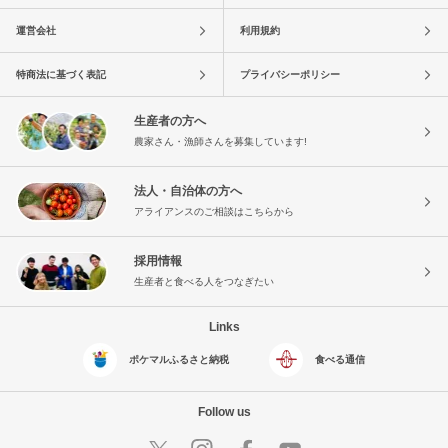
運営会社
利用規約
特商法に基づく表記
プライバシーポリシー
生産者の方へ
農家さん・漁師さんを募集しています!
法人・自治体の方へ
アライアンスのご相談はこちらから
採用情報
生産者と食べる人をつなぎたい
Links
ポケマルふるさと納税
食べる通信
Follow us