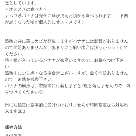
送としています。
＜オススメの食べ方＞
ナムワ系バナナは完全に緑が消えた頃から食べられます。〔下側
が黒くなった頃が個人的にオススメです〕
追熟と共に茎にカビが発生しますがバナナには影響がありません
ので問題ありませんが、あまりにも酷い場合は洗うかカットして
ください。
時々種が入っているバナナが御座いますので、お気をつけ下さ
い。
追熟中に少し黒くなる場合がございますが、全く問題ありません
ので、追熟を観察下さい。
バナナの樹液は、衣類等に付着しますと2度と落ちませんので、気
をつけてください💦
日にち指定は基本的に受け付けおりませんが時間指定なら対応出
来ます🙆🏽‍♂️
保存方法