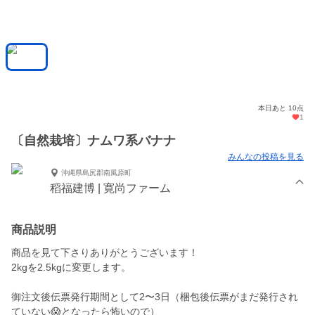
本日あと 10点
1
〔自然栽培〕ナムワ系バナナ
みんなの投稿を見る
沖縄県島尻郡南風原町
稻福建博 | 寛尚ファーム
商品説明
商品を見て下さりありがとうございます！
2kgを2.5kgに変更します。
御注文後伝票発行期間として2〜3日（梱包後伝票がまだ発行され
ていない😱となったら怖いので）