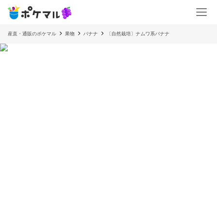
産直・通販のポケマル
果物
バナナ
〔自然栽培〕ナムワ系バナナ