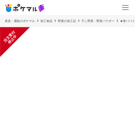
産直・通販のポケマル
加工食品
野菜の加工品
干し野菜・野菜パウダー
★青パパ
注
文
受
付
停
止
中