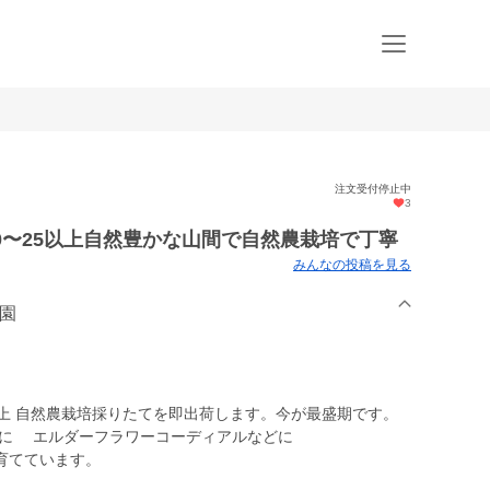
注文受付停止中
3
20〜25以上自然豊かな山間で自然農栽培で丁寧
みんなの投稿を見る
農園
25以上 自然農栽培採りたてを即出荷します。今が最盛期です。
に エルダーフラワーコーディアルなどに
育てています。