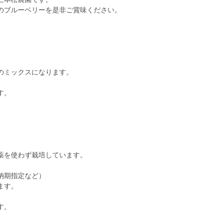
のブルーベリーを是非ご賞味ください。
のミックスになります。
す。
薬を使わず栽培しています。
納期指定など）
ます。
す。