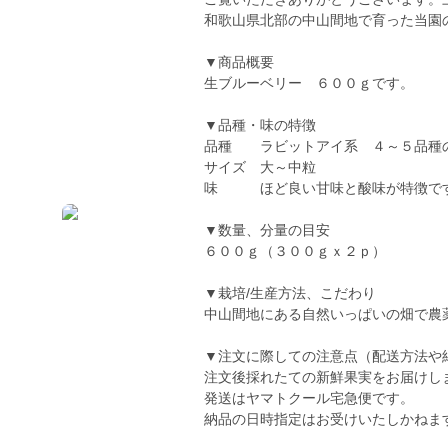
和歌山県北部の中山間地で育った当園
▼商品概要
生ブルーベリー ６００ｇです。
▼品種・味の特徴
品種 ラビットアイ系 ４～５品種
サイズ 大～中粒
味 ほど良い甘味と酸味が特徴で
▼数量、分量の目安
６００ｇ（３００ｇｘ２ｐ）
▼栽培/生産方法、こだわり
中山間地にある自然いっぱいの畑で農
▼注文に際しての注意点（配送方法や
注文後採れたての新鮮果実をお届けし
発送はヤマトクール宅急便です。
納品の日時指定はお受けいたしかねま