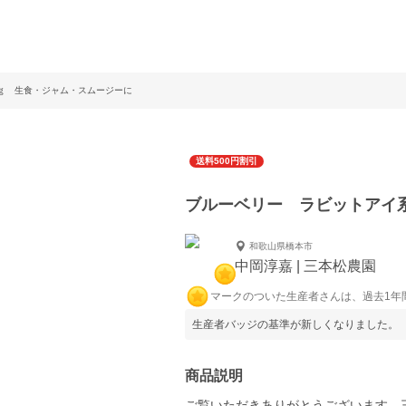
0ｇ 生食・ジャム・スムージーに
送料500円割引
ブルーベリー ラビットアイ
和歌山県橋本市
中岡淳嘉 | 三本松農園
マークのついた生産者さんは、過去1年
生産者バッジの基準が新しくなりました。
商品説明
ご覧いただきありがとうございます。