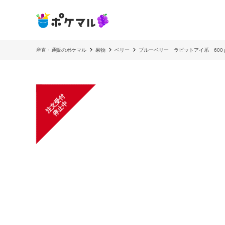
産直・通販のポケマル
果物
ベリー
ブルーベリー ラビットアイ系 60
注
文
受
付
停
止
中