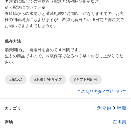
▼注文に際しての注意点（配送方法や納期指定など）
※＜配送について＞※
養殖場からの水揚げと滅菌処理24時間以上になりますでの、お客
様の到着場所にもよりますが、希望到着日の4～5日前の御注文で
お願いできますでしょうか。
保存方法
消費期限は、発送日を含めて４日間です。
生もの商品ですので、冷蔵保存でなるべく早くお召し上がりくだ
さい。
#新◯◯
#お試し/小サイズ
#ギフト対応可
この商品のタイプについて
魚介類
牡蠣
カテゴリ
石川県
産地