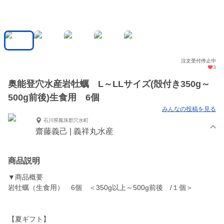
注文受付停止中
3
奥能登穴水産岩牡蠣 L～LLサイズ(殻付き350g～
500g前後)生食用 6個
みんなの投稿を見る
石川県鳳珠郡穴水町
齋藤義己 | 義祥丸水産
商品説明
▼商品概要
岩牡蠣（生食用） 6個 ＜350g以上～500g前後 /１個＞
【夏ギフト】