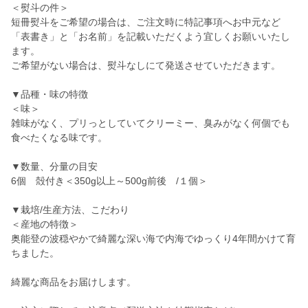
＜熨斗の件＞
短冊熨斗をご希望の場合は、ご注文時に特記事項へお中元など
「表書き」と「お名前」を記載いただくよう宜しくお願いいたし
ます。
ご希望がない場合は、熨斗なしにて発送させていただきます。
▼品種・味の特徴
＜味＞
雑味がなく、プリっとしていてクリーミー、臭みがなく何個でも
食べたくなる味です。
▼数量、分量の目安
6個 殻付き＜350g以上～500g前後 /１個＞
▼栽培/生産方法、こだわり
＜産地の特徴＞
奥能登の波穏やかで綺麗な深い海で内海でゆっくり4年間かけて育
ちました。
綺麗な商品をお届けします。