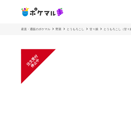
産直・通販のポケマル
野菜
とうもろこし
甘々娘
とうもろこし（甘々娘
注
文
受
付
停
止
中