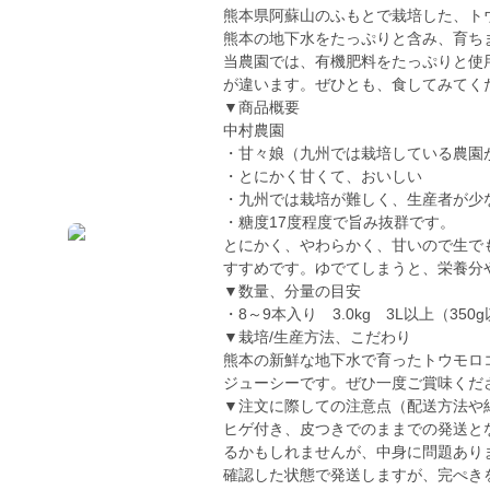
熊本県阿蘇山のふもとで栽培した、ト
熊本の地下水をたっぷりと含み、育ち
当農園では、有機肥料をたっぷりと使
が違います。ぜひとも、食してみてく
▼商品概要
中村農園
・甘々娘（九州では栽培している農園
・とにかく甘くて、おいしい
・九州では栽培が難しく、生産者が少
・糖度17度程度で旨み抜群です。
とにかく、やわらかく、甘いので生で
すすめです。ゆでてしまうと、栄養分
▼数量、分量の目安
・8～9本入り 3.0kg 3L以上（350
▼栽培/生産方法、こだわり
熊本の新鮮な地下水で育ったトウモロ
ジューシーです。ぜひ一度ご賞味くだ
▼注文に際しての注意点（配送方法や
ヒゲ付き、皮つきでのままでの発送と
るかもしれませんが、中身に問題あり
確認した状態で発送しますが、完ぺき