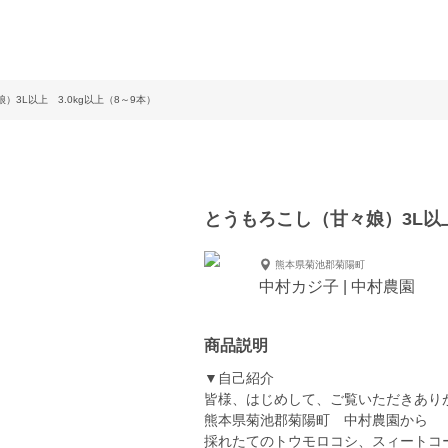
）3L以上 3.0kg以上（8～9本）
とうもろこし（甘々娘）3L以上
熊本県菊池郡菊陽町
中村カジ子 | 中村農園
商品説明
▼自己紹介
皆様、はじめして、ご覧いただきあり
熊本県菊池郡菊陽町 中村農園から
採れたてのトウモロコシ、スィートコ