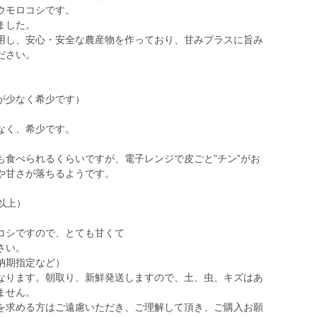
ウモロコシです。
ました。
用し、安心・安全な農産物を作っており、甘みプラスに旨み
ださい。
が少なく希少です）
なく、希少です。
も食べられるくらいですが、電子レンジで皮ごと”チン”がお
や甘さが落ちるようです。
g以上）
コシですので、とても甘くて
さい。
納期指定など）
なります。朝取り、新鮮発送しますので、土、虫、キズはあ
ません。
を求める方はご遠慮いただき、ご理解して頂き、ご購入お願