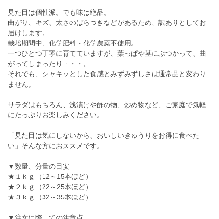
見た目は個性派。でも味は絶品。
曲がり、キズ、太さのばらつきなどがあるため、訳ありとしてお
届けします。
栽培期間中、化学肥料・化学農薬不使用。
一つひとつ丁寧に育てていますが、葉っぱや茎にぶつかって、曲
がってしまったり・・・。
それでも、シャキッとした食感とみずみずしさは通常品と変わり
ません。
サラダはもちろん、浅漬けや酢の物、炒め物など、ご家庭で気軽
にたっぷりお楽しみください。
「見た目は気にしないから、おいしいきゅうりをお得に食べた
い」そんな方におススメです。
▼数量、分量の目安
★１ｋｇ（12～15本ほど）
★２ｋｇ（22～25本ほど）
★３ｋｇ（32～35本ほど）
▼注文に際しての注意点