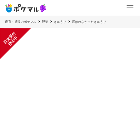
産直・通販のポケマル
野菜
きゅうり
選ばれなかったきゅうり
注
文
受
付
停
止
中