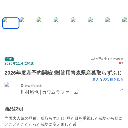
1人が予約中 | あと998点
予約
2026年11月に発送
1
2026年度産予約開始‼️贈答用青森県産葉取らずふじ
みんなの投稿を見る
青森県弘前市
川村悠也 | カワムラファーム
商品説明
当園大人気の品種、葉取らずふじ‼️見た目を重視した栽培から味に
とことんこだわった栽培に変えました🍎