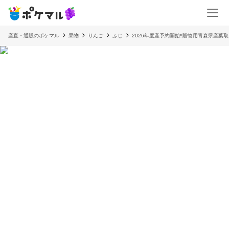
産直・通販のポケマル
果物
りんご
ふじ
2026年度産予約開始‼️贈答用青森県産葉