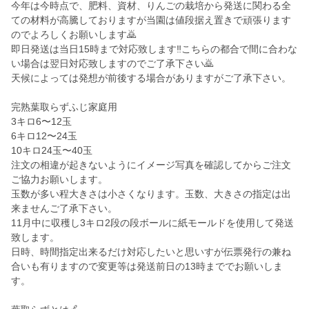
今年は今時点で、肥料、資材、りんごの栽培から発送に関わる全
ての材料が高騰しておりますが当園は値段据え置きで頑張ります
のでよろしくお願いします🙇
即日発送は当日15時まで対応致します‼️こちらの都合で間に合わな
い場合は翌日対応致しますのでご了承下さい🙇
天候によっては発想が前後する場合がありますがご了承下さい。
完熟葉取らずふじ家庭用
3キロ6〜12玉
6キロ12〜24玉
10キロ24玉〜40玉
注文の相違が起きないようにイメージ写真を確認してからご注文
ご協力お願いします。
玉数が多い程大きさは小さくなります。玉数、大きさの指定は出
来ませんご了承下さい。
11月中に収穫し3キロ2段の段ボールに紙モールドを使用して発送
致します。
日時、時間指定出来るだけ対応したいと思いすが伝票発行の兼ね
合いも有りますので変更等は発送前日の13時まででお願いしま
す。