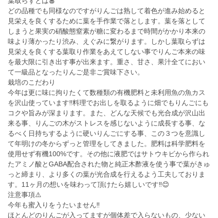
葉取らずとは🍎
どの品種でも同様なのですがりんごは熟して着色が進み始めると
見栄えを良くするために葉を手作業で落とします。葉を落として
しまうと果実の硝酸態窒素が糖に変わるまで時間がかかり本来の
味より薄かったり渋み、えぐみに繋がります。しかし葉取らずは
見栄えを良くする葉取り作業をあえてしない事でりんご本来の味
を最大限に引き出す事が出来ます。重さ、甘さ、果汁全てにおい
て一級品となったりんご是非ご賞味下さい。
栽培のこだわり
今年は更に味に拘りたくて数種類の有機肥料と未利用魚の魚カス
を沢山使っています‼️料理でお出しを取るように畑でもりんごにも
コクや旨みが深まります。また、どんな天候でも光合成が沢山出
来る事、りんごの木がストレスを感じないように成長する事、な
るべく日持ちするように硬いりんごにする事、この３つを意識し
て年明けの冬からずっと管理をしてきました。肥料は科学肥料を
使用せず有機100%です。その他に液肥ではサトウキビから作られ
たアミノ酸とGABA配合された物と純正木酢液を使う事で葉がきゅ
っと締まり、より多くの葉が光合成を行えるよう工夫しておりま
す。11ヶ月の想いを味わって頂けたら嬉しいです‼️😊
注意事項⚠️
今年も蜜入りをうたいません‼️
ほとんどのりんごが入ってますが個体差で入らないもの、少ない