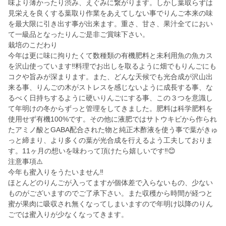
味より薄かったり渋み、えぐみに繋がります。しかし葉取らずは
見栄えを良くする葉取り作業をあえてしない事でりんご本来の味
を最大限に引き出す事が出来ます。重さ、甘さ、果汁全てにおい
て一級品となったりんご是非ご賞味下さい。
栽培のこだわり
今年は更に味に拘りたくて数種類の有機肥料と未利用魚の魚カス
を沢山使っています‼️料理でお出しを取るように畑でもりんごにも
コクや旨みが深まります。また、どんな天候でも光合成が沢山出
来る事、りんごの木がストレスを感じないように成長する事、な
るべく日持ちするように硬いりんごにする事、この３つを意識し
て年明けの冬からずっと管理をしてきました。肥料は科学肥料を
使用せず有機100%です。その他に液肥ではサトウキビから作られ
たアミノ酸とGABA配合された物と純正木酢液を使う事で葉がきゅ
っと締まり、より多くの葉が光合成を行えるよう工夫しておりま
す。11ヶ月の想いを味わって頂けたら嬉しいです‼️😊
注意事項⚠️
今年も蜜入りをうたいません‼️
ほとんどのりんごが入ってますが個体差で入らないもの、少ない
ものがございますのでご了承下さい。また収穫から時間が経つと
蜜が果肉に吸収され無くなってしまいますので年明け以降のりん
ごでは蜜入りが少なくなってきます。