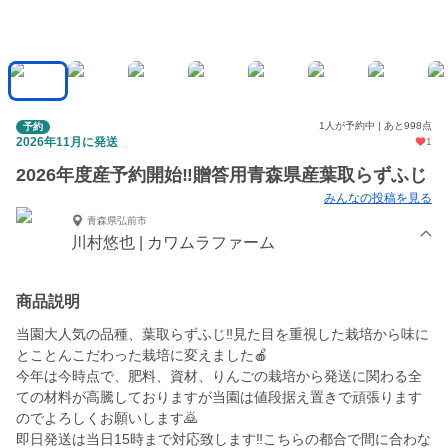
1人が予約中 | あと998点
予約
2026年11月に発送
1
2026年度産予約開始‼️贈答用青森県産葉取らずふじ
みんなの投稿を見る
青森県弘前市
川村悠也 | カワムラファーム
商品説明
当園大人気の品種、葉取らずふじ‼️見た目を重視した栽培から味に
とことんこだわった栽培に変えました🍎
今年は今時点で、肥料、資材、りんごの栽培から発送に関わる全
ての材料が高騰しておりますが当園は値段据え置きで頑張ります
のでよろしくお願いします🙇
即日発送は当日15時まで対応致します‼️こちらの都合で間に合わな