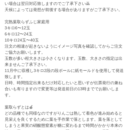
い場合は翌日対応致しますのでご了承下さい🙇
天候によっては発想が前後する場合がありますがご了承下さい。
完熟葉取らずふじ家庭用
3キロ6〜12玉
6キロ12〜24玉
10キロ24玉〜40玉
注文の相違が起きないようにイメージ写真を確認してからご注文
ご協力お願いします。
玉数が多い程大きさは小さくなります。玉数、大きさの指定は出
来ませんご了承下さい。
11月中に収穫し3キロ2段の段ボールに紙モールドを使用して発送
致します。
日時、時間指定出来るだけ対応したいと思いすが伝票発行の兼ね
合いも有りますので変更等は発送前日の13時まででお願いしま
す。
葉取らずとは🍎
どの品種でも同様なのですがりんごは熟して着色が進み始めると
見栄えを良くするために葉を手作業で落とします。葉を落として
しまうと果実の硝酸態窒素が糖に変わるまで時間がかかり本来の