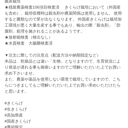
菌床栽培
★残留農薬検査106項目検査済 きくらげ栽培において（外国産
も含め）、栽培収穫時は殺虫剤や農薬関係は使用しません。 使用
すると菌類なので芽が出なくなります。 外国産きくらげは栽培加
工環境が悪く大量生産する事でもあり、輸出の際「殺虫剤」「防
腐剤」処理を施されることがあるようです。
★放射能検査（検出なし）
★水質検査 大腸菌検査済
▼注文に際しての注意点（配送方法や納期指定など）
本品は、乾燥品とは違い「生物」となりますので、生育状況によ
り発送が遅れる事も御座いますのでご理解いただいた上でお買い
求め下さいませ。
また、農薬や薬品を使用しない環境で栽培していますので、こち
らにつきましてもご理解いただいた上でお買い求めいただけたら
と思います。
#きくらげ
#生きくらげ
#高知県産
#国産きくらげ