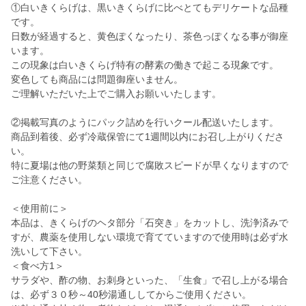
①白いきくらげは、黒いきくらげに比べとてもデリケートな品種
です。
日数が経過すると、黄色ぽくなったり、茶色っぽくなる事が御座
います。
この現象は白いきくらげ特有の酵素の働きで起こる現象です。
変色しても商品には問題御座いません。
ご理解いただいた上でご購入お願いいたします。
②掲載写真のようにパック詰めを行いクール配送いたします。
商品到着後、必ず冷蔵保管にて1週間以内にお召し上がりくださ
い。
特に夏場は他の野菜類と同じで腐敗スピードが早くなりますので
ご注意ください。
＜使用前に＞
本品は、きくらげのヘタ部分「石突き」をカットし、洗浄済みで
すが、農薬を使用しない環境で育てていますので使用時は必ず水
洗いして下さい。
＜食べ方1＞
サラダや、酢の物、お刺身といった、「生食」で召し上がる場合
は、必ず３０秒～40秒湯通ししてからご使用ください。