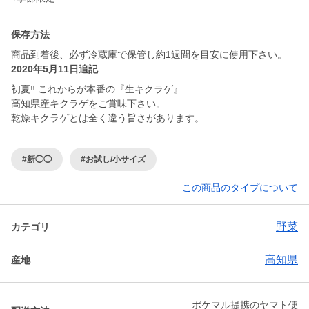
保存方法
商品到着後、必ず冷蔵庫で保管し約1週間を目安に使用下さい。
2020年5月11日追記
初夏‼︎ これからが本番の『生キクラゲ』
高知県産キクラゲをご賞味下さい。
乾燥キクラゲとは全く違う旨さがあります。
#新◯◯
#お試し/小サイズ
この商品のタイプについて
野菜
カテゴリ
高知県
産地
ポケマル提携のヤマト便