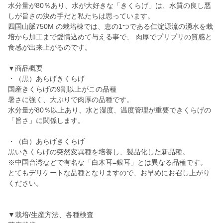
水分量が80％あり、水が大好きな「きくらげ」は、水質の良し悪
しが旨さの決め手だと私たちは思っています。
四国山脈750M の栽培棟では、恵の1つである仁淀源流の湧水を栽
培から加工まで愛情込めて与える事で、 肉厚でプリプリの質感と
食感が出来上がるのです。
▼商品概要
・（黒）あらげきくらげ
国産きくらげの9割以上がこの品種
暑さに強く、大ぶりで肉厚の品種です。
水分量が80％以上あり、水と湿度、温度管理が重要できくらげの
「旨さ」に関係します。
・（白）あらげきくらげ
黒いきくらげの突然変異種を培養し、製品化した新品種。
※中国台湾などで有名な「白木耳=銀耳」とは異なる品種です。
とてもデリケートな品種となりますので、お早めにお召し上がり
ください。
▼栽培/生産方法、各種検査