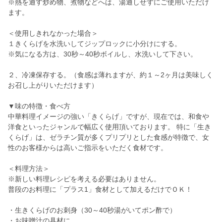
※熱を通す炒め物、煮物などへは、湯通しせずにご使用いただけ
ます。
＜使用しきれなかった場合＞
１きくらげを水洗いしてジップロックに小分けにする。
※気になる方は、30秒～40秒ボイルし、水洗いして下さい。
２、冷凍保存する。（食感は薄れますが、約１～2ヶ月は美味しく
お召し上がりいただけます）
▼味の特徴・食べ方
中華料理イメージの強い「きくらげ」ですが、現在では、和食や
洋食といったジャンルで幅広く使用頂いております。 特に「生き
くらげ」は、ゼラチン質が多くプリプリとした食感が特徴で、女
性のお客様からは高いご指示をいただく食材です。
＜料理方法＞
※新しい料理レシピを考える必要はありません。
普段のお料理に「プラス1」食材として加えるだけでＯＫ！
・生きくらげのお刺身（30～40秒湯がいてポン酢で）
・お味噌汁の具材に