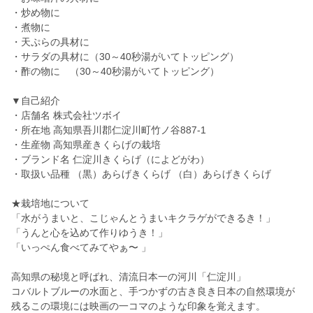
・炒め物に
・煮物に
・天ぷらの具材に
・サラダの具材に（30～40秒湯がいてトッピング）
・酢の物に （30～40秒湯がいてトッピング）
▼自己紹介
・店舗名 株式会社ツボイ
・所在地 高知県吾川郡仁淀川町竹ノ谷887-1
・生産物 高知県産きくらげの栽培
・ブランド名 仁淀川きくらげ（によどがわ）
・取扱い品種 （黒）あらげきくらげ （白）あらげきくらげ
★栽培地について
「水がうまいと、こじゃんとうまいキクラゲができるき！」
「うんと心を込めて作りゆうき！」
「いっぺん食べてみてやぁ〜 」
高知県の秘境と呼ばれ、清流日本一の河川「仁淀川」
コバルトブルーの水面と、手つかずの古き良き日本の自然環境が
残るこの環境には映画の一コマのような印象を覚えます。