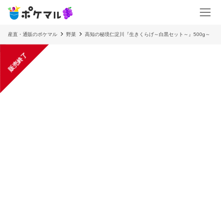
産直・通販のポケマル
野菜
高知の秘境仁淀川『生きくらげ～白黒セット～』500g～
販売終了