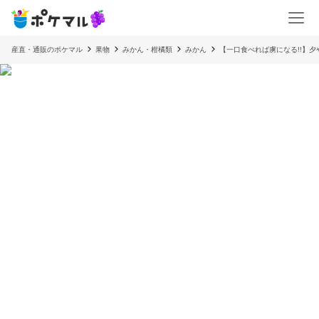
産直・通販のポケマル
果物
みかん・柑橘類
みかん
【一口食べれば虜になる!!】夕