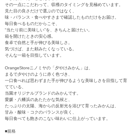
その一点にこだわって、収穫のタイミングを見極めています。
見た目の良さだけで選ぶのではなく、
味・バランス・食べやすさまで確認したものだけをお届け。
毎日食べるものだからこそ、
“当たり前に美味しい”を、きちんと届けたい。
箱を開けたときの安心感。
食卓で自然と手が伸びる美味しさ。
気づけば、また頼みたくなっている。
そんな一箱を目指しています。
OrangeStoreニノミヤの「夕やけみかん」は、
まるで夕やけのように赤く色づき、
一口食べれば思わずまた手が伸びるような美味しさを目指して育
てている、
当園オリジナルブランドのみかんです。
愛媛・八幡浜のあたたかな気候と、
たっぷりの太陽、海からの反射光を浴びて育ったみかんは、
甘み・酸味・コクのバランスが良く、
毎日食べても飽きのこない味わいに仕上がっています。
■規格