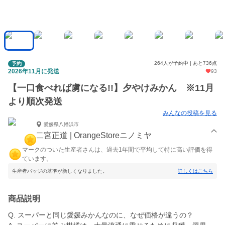
264人が予約中 | あと736点
予約
2026年11月に発送
93
【一口食べれば虜になる!!】夕やけみかん ※11月
より順次発送
みんなの投稿を見る
愛媛県八幡浜市
二宮正道 | OrangeStoreニノミヤ
マークのついた生産者さんは、過去1年間で平均して特に高い評価を得
ています。
生産者バッジの基準が新しくなりました。
詳しくはこちら
商品説明
Q. スーパーと同じ愛媛みかんなのに、なぜ価格が違うの？