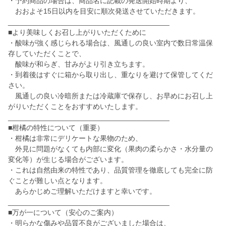
・予約商品の場合は、商品名に記載の発送開始時期より、
おおよそ15日以内を目安に順次発送させていただきます。
________________________________________
■より美味しくお召し上がりいただくために
・酸味が強く感じられる場合は、風通しの良い室内で数日常温保
存していただくことで、
酸味が和らぎ、甘みがより引き立ちます。
・到着後はすぐに箱から取り出し、重なりを避けて保管してくだ
さい。
風通しの良い冷暗所または冷蔵庫で保存し、お早めにお召し上
がりいただくことをおすすめいたします。
________________________________________
■柑橘の特性について（重要）
・柑橘は非常にデリケートな果物のため、
外見に問題がなくても内部に変化（果肉の柔らかさ・水分量の
変化等）が生じる場合がございます。
・これは自然由来の特性であり、品質管理を徹底しても完全に防
ぐことが難しい点となります。
あらかじめご理解いただけますと幸いです。
________________________________________
■万が一について（安心のご案内）
・明らかな傷みや品質不良がございました場合は、