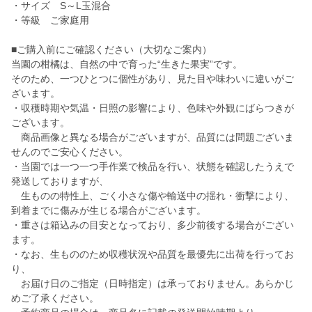
・サイズ S～L玉混合
・等級 ご家庭用
■ご購入前にご確認ください（大切なご案内）
当園の柑橘は、自然の中で育った“生きた果実”です。
そのため、一つひとつに個性があり、見た目や味わいに違いがご
ざいます。
・収穫時期や気温・日照の影響により、色味や外観にばらつきが
ございます。
商品画像と異なる場合がございますが、品質には問題ございま
せんのでご安心ください。
・当園では一つ一つ手作業で検品を行い、状態を確認したうえで
発送しておりますが、
生ものの特性上、ごく小さな傷や輸送中の揺れ・衝撃により、
到着までに傷みが生じる場合がございます。
・重さは箱込みの目安となっており、多少前後する場合がござい
ます。
・なお、生もののため収穫状況や品質を最優先に出荷を行ってお
り、
お届け日のご指定（日時指定）は承っておりません。あらかじ
めご了承ください。