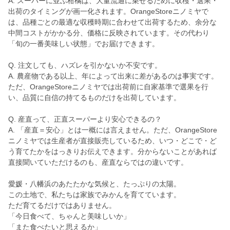
A. スーパーに並ぶ柑橘は、大量流通に乗せるために収穫・選果・
出荷のタイミングが画一化されます。OrangeStoreニノミヤで
は、品種ごとの最適な収穫時期に合わせて出荷するため、余分な
中間コストがかかる分、価格に反映されています。その代わり
「旬の一番美味しい状態」でお届けできます。
Q. 注文しても、ハズレを引かないか不安です。
A. 農産物である以上、年によって出来に差があるのは事実です。
ただ、OrangeStoreニノミヤでは出荷前に自家基準で選果を行
い、品質に自信の持てるものだけを出荷しています。
Q. 産直って、正直スーパーより安心できるの？
A. 「産直＝安心」とは一概には言えません。ただ、OrangeStore
ニノミヤでは生産者が直接販売しているため、いつ・どこで・ど
う育てたかをはっきりお伝えできます。分からないことがあれば
直接聞いていただけるのも、産直ならではの違いです。
愛媛・八幡浜のあたたかな気候と、たっぷりの太陽。
この土地で、私たちは家族でみかんを育てています。
ただ育てるだけではありません。
「今日食べて、ちゃんと美味しいか」
「また食べたいと思えるか」