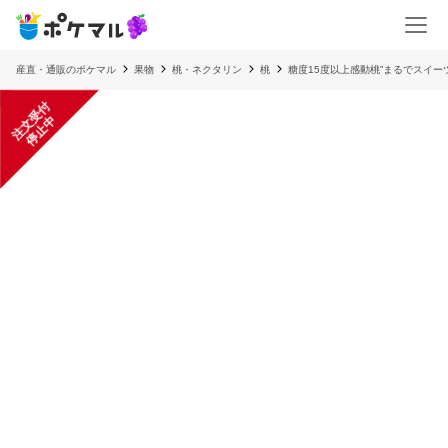
産直・通販のポケマル
果物
桃・ネクタリン
桃
糖度15度以上感動桃”まるでスイー
注
文
受
付
停
止
中