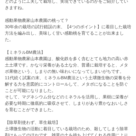
どのように工夫して栽培し、実現できているのかをご紹介してい
きますね。
感動果物農家山本農園の桃って？
30年余の栽培の試行錯誤の末、【4つのポイント】に着目した栽培
方法を編み出し、美味しく甘い感動桃を育てることが出来まし
た。
【ミネラルBM農法】
感動果物農家山本農園は、酸化鉄を多く含むとても地力の高い赤
土土壌です。かなり栄養がある土な分、普通に栽培すると、メタ
ボ果物という、しまりの無い味わいになってしまいがちです。
11代続く試案の末、ミネラルBM農法という土壌微生物の栄養を分
解する力を意図的にコントロールして、メタボになることを防ぐ
ことが可能になりました。
そして、マグネシウム分などのミネラルを活用し、果樹に栄養が
必要な時期に徹底的に吸収させて、しまりがあり豊かなおいしさ
を育むことができました。
【除草剤使わず、草生栽培】
土壌微生物の活動に着目している栽培のため、殺してしまう除草
剤はもってのほかです。雑草の土を持ち上げてくれる作用により