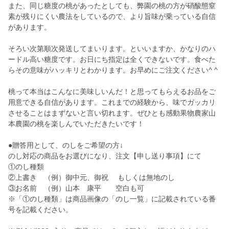
また、同じ糖度の桃があったとしても、弊園の桃の方が硝酸態窒
素が残りにくい農法をしているので、より旨味が乗っている自信
があります。
そろい次第順次発送してまいります。といいますか、かなりのハ
ードル高い糖度です。お日にち指定は全くできないです。食べた
らその意味がハッキリとわかります。お早めにご注文ください^ ^
桃って本当はこんなに美味しいんだ！と思ってもらえるお品をご
用意できる自信があります。これまでの経験から、味でガッカリ
させることはまずないと言い切れます。ぜひとも感動果物農家山
本農園の桃を楽しんでいただきたいです！
●贈答用として、のしをご希望の方↓
のし対応の商品をお選びになり、注文【申し送り事項】にて
①のし種類
②上書き （例）御中元、御祝 もしくは無地のし
③お名前 （例）山本 康平 空白も可
※「①のし種類」は商品画像の「のし一覧」に記載されている番
号を記載ください。