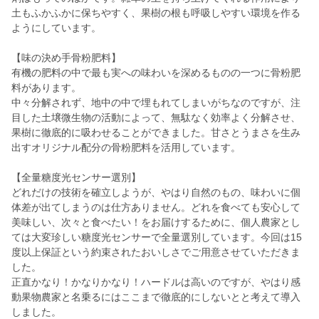
土もふかふかに保ちやすく、果樹の根も呼吸しやすい環境を作る
ようにしています。
【味の決め手骨粉肥料】
有機の肥料の中で最も実への味わいを深めるものの一つに骨粉肥
料があります。
中々分解されず、地中の中で埋もれてしまいがちなのですが、注
目した土壌微生物の活動によって、無駄なく効率よく分解させ、
果樹に徹底的に吸わせることができました。甘さとうまさを生み
出すオリジナル配分の骨粉肥料を活用しています。
【全量糖度光センサー選別】
どれだけの技術を確立しようが、やはり自然のもの、味わいに個
体差が出てしまうのは仕方ありません。どれを食べても安心して
美味しい、次々と食べたい！をお届けするために、個人農家とし
ては大変珍しい糖度光センサーで全量選別しています。今回は15
度以上保証という約束されたおいしさでご用意させていただきま
した。
正直かなり！かなりかなり！ハードルは高いのですが、やはり感
動果物農家と名乗るにはここまで徹底的にしないとと考えて導入
しました。