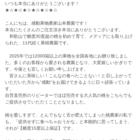
いつも本当にありがとうございます！
★☆★☆★☆★☆★☆★☆
こんにちは、感動果物農家山本農園です！
本当にたくさんのご注文頂き本当にありがとうございます。
和歌山で糖度30度超の桃を初めて育て、メディアにも取り上げ
られた、11代続く果樹農園です。
2025年では12000箱以上の果物を全国各地にお贈り致しまし
た。多くのお客様から愛される農園となり、大変嬉しいかぎりで
す。今後とも宜しくお願い申し上げます。
皆さんに美味しい！こんなの食べたことない！と召し上がって
いただいた方から”感動”をお届けできるように日々頑張っていま
す。
自営直売所のリピーターでほぼ完売する大人気の桃をこちらでも
ご提供させていただくこととなりました。
桃を愛しすぎて、とんでもなく舌が肥えてしまった桃農家の私で
も、「提供せずに食べちゃおうかな」と本能的に思ってしまう、
それが【糖度15度以上保証】です。