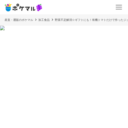
産直・通販のポケマル
加工食品
野菜不足解消☆ギフトにも！有機トマトだけで作ったジ