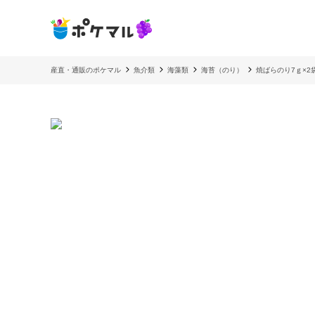
産直・通販のポケマル
魚介類
海藻類
海苔（のり）
焼ばらのり7ｇ×2