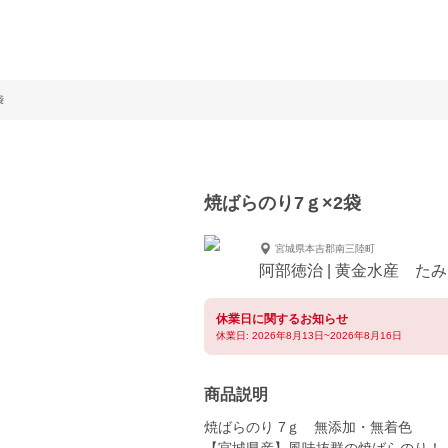
袋
焼ばらのり7ｇ×2袋
宮城県本吉郡南三陸町
阿部徳治 | 黄金水産 た
休業日に関するお知らせ
休業日: 2026年8月13日~2026年8月16日
商品説明
焼ばらのり 7ｇ 無添加・無着色