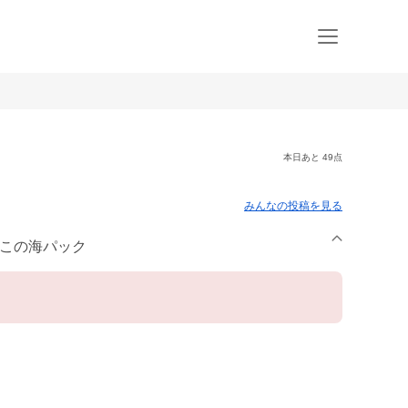
本日あと 49点
みんなの投稿を見る
みこの海パック