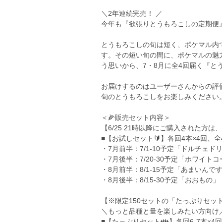
＼2年連続完売！ ／
今年も『欲張りとうもろこしの定期便』
とうもろこしの旬は短く、ポケマル内
す。その短い旬の間に、ポケマルの魅
う思いから、7・8月に全4回届く『と
お届けするのはユーザーさんからの評
旬のとうもろこしをお楽しみください
＜🌽販売セット内容＞
【6/25 21時以降にご購入された方
■【お試しセット🔰】各回4本×4回、全
・7月前半：7/1-10予定「ドルチェ
・7月後半：7/20-30予定「ホワイト
・8月前半：8/1-15予定「あまいんで
・8月後半：8/15-30予定「おおもの」
【※限定150セットの「たっぷりセッ
＼もっと品種と量を楽しみたい方向け
■【たっぷりセット👪】各回6-7本×4