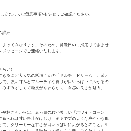
文にあたっての留意事項>も併せてご確認ください。
の詳細
によって異なります。そのため、発送日のご指定はできませ
をメッセージでご連絡いたします。
みらい）」
できるほど大人気の杉浦さんの「ドルチェドリーム」。黄と
しで、強い甘みとフルーティな香りが口いっぱいに広がるの
、みずみずしくて粒皮がやわらかく、食感の良さが魅力。
い平林さんからは、真っ白の粒が美しい「ホワイトコーン」
で食べれば甘い果汁がはじけ、まるで梨のような爽やかな風
けて、クリーミーな甘さが口いっぱいに広がるとのこと。生
コーン。食べ方による味わいの違いもお楽しみください！