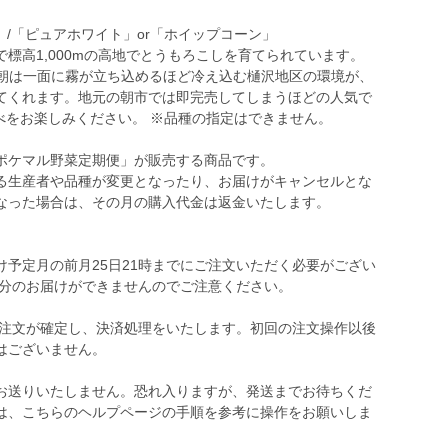
」/「ピュアホワイト」or「ホイップコーン」
標高1,000mの高地でとうもろこしを育てられています。
、朝は一面に霧が立ち込めるほど冷え込む樋沢地区の環境が、
てくれます。地元の朝市では即完売してしまうほどの人気で
べをお楽しみください。 ※品種の指定はできません。
ポケマル野菜定期便」が販売する商品です。
る生産者や品種が変更となったり、お届けがキャンセルとな
なった場合は、その月の購入代金は返金いたします。
予定月の前月25日21時までにご注文いただく必要がござい
月分のお届けができませんのでご注意ください。
の注文が確定し、決済処理をいたします。初回の注文操作以後
はございません。
お送りいたしません。恐れ入りますが、発送までお待ちくだ
は、こちらのヘルプページの手順を参考に操作をお願いしま