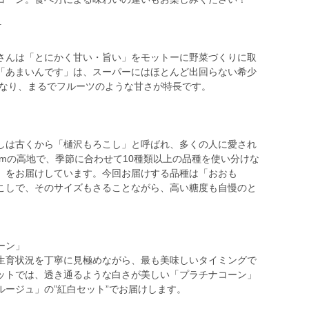
町
さんは「とにかく甘い・旨い」をモットーに野菜づくりに取
「あまいんです」は、スーパーにはほとんど出回らない希少
もなり、まるでフルーツのような甘さが特長です。
しは古くから「樋沢もろこし」と呼ばれ、多くの人に愛され
0mの高地で、季節に合わせて10種類以上の品種を使い分けな
」をお届けしています。今回お届けする品種は「おおも
こしで、そのサイズもさることながら、高い糖度も自慢のと
ーン」
生育状況を丁寧に見極めながら、最も美味しいタイミングで
ットでは、透き通るような白さが美しい「プラチナコーン」
ージュ」の”紅白セット”でお届けします。