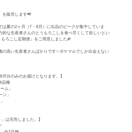
を販売します📢
では夏の2ヶ月（7・8月）に出品のピークが集中していま
力的な生産者さんのとうもろこしを食べ尽くして欲しいとい
うもろこし定期便』をご用意しました🌽
価の高い生産者さんばかりです✨ポケマルでしか出会えない
。
は、8月分のみのお届けとなります。】
4品種
ドリーム」
コーン」
す」
ト」は完売しました。】
／
回、全7品種