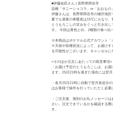
■伊藤祐臣さん | 長野県岡谷市
品種「サニーショコラ」or「おおもの
伊藤さんは、長野県岡谷市の樋沢地区で
夏でも昼夜の寒暖差は15℃にもなり
とうもろこしの甘みをぐっと引き出し
す。 今回は黄色と白、2種類の食べ比
※本商品はポケマル公式アカウント「
※天候や収穫状況によって、お届けす
る可能性がございます。キャンセルに
<そのほか注文にあたっての留意事項>
・お届け予定のとうもろこしは、お届け
ます。25日21時を過ぎた場合には翌
・各月25日21時に自動で翌月発送分
はお客様で操作を行っていただく必要
・ご注文後、個別のお礼メッセージは
さい。注文できているかを確認する際
す。