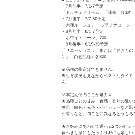
・7月前半：7/1-7予定
「ドルチェドリーム」「味来」各3本
・7月後半：7/7-30予定
「大和ルージュ」「 プラチナコーン」
・8月前半：8/1-7予定
「ホワイトコーン」7本
・8月後半：8/15-30予定
「サニーショコラ」または「おおもの
ン」（白色品種）各3本
※品種の指定はできません。
※生育状況を見ながらベストなタイミ
ん。
💡本定期便のここが魅力💡
★品種ごとの甘み・食感・香りの違い
黄色・白色・赤色・バイカラーなど彩
な香りなど、旬ごとに異なるとうもろこ
★お好みにあわせて選べる2つのセッ
食べきり派にもたっぷり派にも嬉しい、