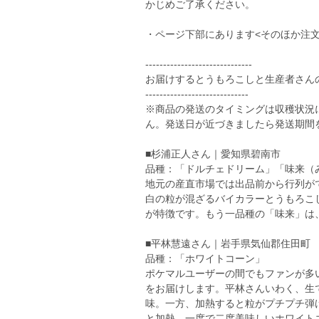
かじめご了承ください。
・ページ下部にあります<そのほか注
------------------------------
お届けするとうもろこしと生産者さん
-----------------------------
※商品の発送のタイミングは収穫状況
ん。発送日が近づきましたら発送期間
■杉浦正人さん｜愛知県碧南市
品種：「ドルチェドリーム」「味来（
地元の産直市場では出品前から行列が
白の粒が混ざるバイカラーとうもろこ
が特徴です。もう一品種の「味来」は
■平林慧遠さん｜岩手県気仙郡住田町
品種：「ホワイトコーン」
ポケマルユーザーの間でもファンが多
をお届けします。平林さんいわく、生
味。一方、加熱すると粒がプチプチ弾
と加熱、一度で二度美味しいホワイト