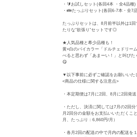
・🔰お試しセット(各回4本 ・全4品種)
・👪たっぷりセット(各回6-7本・全7品
たっぷりセットは、8月前半以外は1
たりな”欲張り”セットです◎
★人気品種と希少品種も！
黄×白のバイカラー「ドルチェドリー
べると思わず「あまーい！」と叫びた
😋
▼以下事前に必ずご確認をお願いいた
<商品の仕様に関する注意点>
・本定期便は7月に2回、8月に2回発
・ただし、決済に関しては7月の2回分
月2回分の金額をお支払いいただくこと
月、たっぷり：6,860円/月）
・各月2回の配送の中で月内の配送を