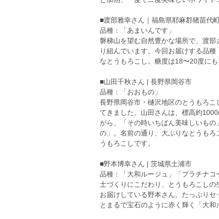
■渡部雅幸さん｜福島県耶麻郡猪苗代
品種：「あまいんです」
磐梯山を望む自然豊かな場所で、渡部
り組んでいます。今回お届けする品種
なとうもろこし。糖度は18〜20度に
■山田千秋さん | 長野県岡谷市
品種：「おおもの」
長野県岡谷市・樋沢地区のとうもろこ
てきました。山田さんは、標高約100
がら、「その時いちばん美味しいもの
の」。名前の通り、大ぶりなとうもろ
うもろこしです。
■野本博幸さん | 茨城県土浦市
品種：「大和ルージュ」「プラチナコ
土づくりにこだわり、とうもろこしの
お届けしている野本さん。たっぷりセ
とまるで宝石のように赤く輝く「大和ル