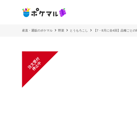
産直・通販のポケマル
野菜
とうもろこし
【7・8月に全4回】品種ごと
注
文
受
付
停
止
中