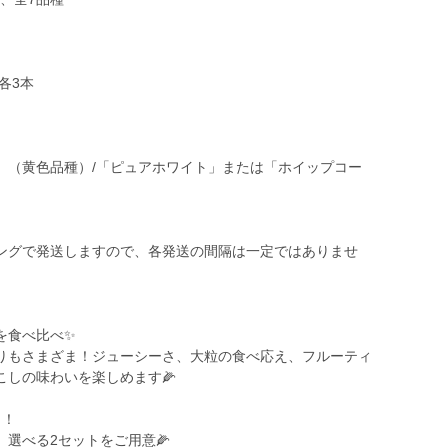
各3本
」（黄色品種）/「ピュアホワイト」または「ホイップコー
ングで発送しますので、各発送の間隔は一定ではありませ
を食べ比べ✨
りもさまざま！ジューシーさ、大粒の食べ応え、フルーティ
しの味わいを楽しめます🌽
ト！
選べる2セットをご用意🌽