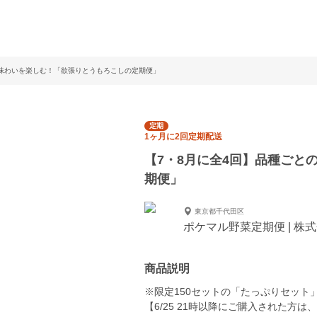
の味わいを楽しむ！「欲張りとうもろこしの定期便」
定期
1ヶ月に2回定期配送
【7・8月に全4回】品種ごと
期便」
東京都千代田区
ポケマル野菜定期便 | 株
商品説明
※限定150セットの「たっぷりセット
【6/25 21時以降にご購入された方