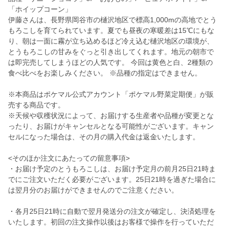
「ホイップコーン」
伊藤さんは、長野県岡谷市の樋沢地区で標高1,000mの高地でとう
もろこしを育てられています。夏でも昼夜の寒暖差は15℃にもな
り、朝は一面に霧が立ち込めるほど冷え込む樋沢地区の環境が、
とうもろこしの甘みをぐっと引き出してくれます。地元の朝市で
は即完売してしまうほどの人気です。 今回は黄色と白、2種類の
食べ比べをお楽しみください。 ※品種の指定はできません。
※本商品はポケマル公式アカウント「ポケマル野菜定期便」が販
売する商品です。
※天候や収穫状況によって、お届けする生産者や品種が変更とな
ったり、お届けがキャンセルとなる可能性がございます。キャン
セルになった場合は、その月の購入代金は返金いたします。
<そのほか注文にあたっての留意事項>
・お届け予定のとうもろこしは、お届け予定月の前月25日21時ま
でにご注文いただく必要がございます。25日21時を過ぎた場合に
は翌月分のお届けができませんのでご注意ください。
・各月25日21時に自動で翌月発送分の注文が確定し、決済処理を
いたします。初回の注文操作以後はお客様で操作を行っていただ