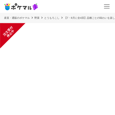
産直・通販のポケマル
野菜
とうもろこし
【7・8月に全4回】品種ごとの味わいを楽
注
文
受
付
停
止
中