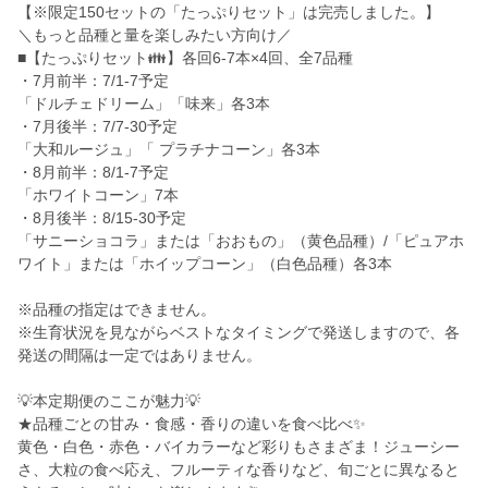
【※限定150セットの「たっぷりセット」は完売しました。】
＼もっと品種と量を楽しみたい方向け／
■【たっぷりセット👪】各回6-7本×4回、全7品種
・7月前半：7/1-7予定
「ドルチェドリーム」「味来」各3本
・7月後半：7/7-30予定
「大和ルージュ」「 プラチナコーン」各3本
・8月前半：8/1-7予定
「ホワイトコーン」7本
・8月後半：8/15-30予定
「サニーショコラ」または「おおもの」（黄色品種）/「ピュアホ
ワイト」または「ホイップコーン」（白色品種）各3本
※品種の指定はできません。
※生育状況を見ながらベストなタイミングで発送しますので、各
発送の間隔は一定ではありません。
💡本定期便のここが魅力💡
★品種ごとの甘み・食感・香りの違いを食べ比べ✨
黄色・白色・赤色・バイカラーなど彩りもさまざま！ジューシー
さ、大粒の食べ応え、フルーティな香りなど、旬ごとに異なると