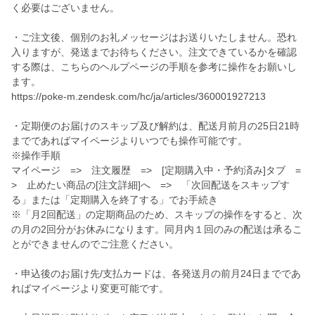
く必要はございません。
・ご注文後、個別のお礼メッセージはお送りいたしません。恐れ
入りますが、発送までお待ちください。注文できているかを確認
する際は、こちらのヘルプページの手順を参考に操作をお願いし
ます。
https://poke-m.zendesk.com/hc/ja/articles/360001927213
・定期便のお届けのスキップ及び解約は、配送月前月の25日21時
までであればマイページよりいつでも操作可能です。
※操作手順
マイページ => 注文履歴 => [定期購入中・予約済み]タブ =
> 止めたい商品の[注文詳細]へ => 「次回配送をスキップす
る」または「定期購入を終了する」でお手続き
※「月2回配送」の定期商品のため、スキップの操作をすると、次
の月の2回分がお休みになります。同月内１回のみの配送は承るこ
とができませんのでご注意ください。
・申込後のお届け先/支払カードは、各発送月の前月24日までであ
ればマイページより変更可能です。