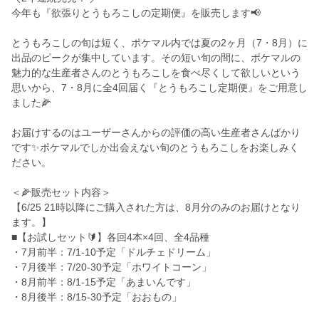
今年も『欲張りとうもろこしの定期便』を販売します📢
とうもろこしの旬は短く、ポケマル内では夏の2ヶ月（7・8月）に
出品のピークが集中しています。その短い旬の間に、ポケマルの
魅力的な生産者さんのとうもろこしを食べ尽くして欲しいという
思いから、7・8月に全4回届く『とうもろこし定期便』をご用意し
ました🌽
お届けするのはユーザーさんからの評価の高い生産者さんばかり
です✨ポケマルでしか出会えない旬のとうもろこしをお楽しみく
ださい。
＜🌽販売セット内容＞
【6/25 21時以降にご購入された方は、8月分のみのお届けとなり
ます。】
■【お試しセット🔰】各回4本×4回、全4品種
・7月前半：7/1-10予定「ドルチェドリーム」
・7月後半：7/20-30予定「ホワイトコーン」
・8月前半：8/1-15予定「あまいんです」
・8月後半：8/15-30予定「おおもの」