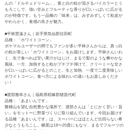
んの「ドルチェドリーム」。黄と白の粒が混ざるバイカラーとう
もろこしで、強い甘みとフルーティな香りが口いっぱいに広がる
のが特徴です。もう一品種の「味来」は、みずみずしくて粒皮が
やわらかく、食感の良さが魅力。
■平林慧遠さん｜岩手県気仙郡住田町
品種：「ホワイトコーン」
ポケマルユーザーの間でもファンが多い平林さんからは、真っ白
の粒が美しい「ホワイトコーン」をお届けします。平林さんいわ
く、生で食べれば甘い果汁がはじけ、まるで梨のような爽やかな
風味。一方、加熱すると粒がプチプチ弾けて、クリーミーな甘さ
が口いっぱいに広がるとのこと。生と加熱、一度で二度美味しい
ホワイトコーン。食べ方による味わいの違いもお楽しみくださ
い！
■渡部雅幸さん｜福島県耶麻郡猪苗代町
品種：「あまいんです」
磐梯山を望む自然豊かな場所で、渡部さんは「とにかく甘い・旨
い」をモットーに野菜づくりに取り組んでいます。今回お届けす
る品種「あまいんです」は、スーパーにはほとんど出回らない希
少なとうもろこし。糖度は18〜20度にもなり、まるでフルーツの