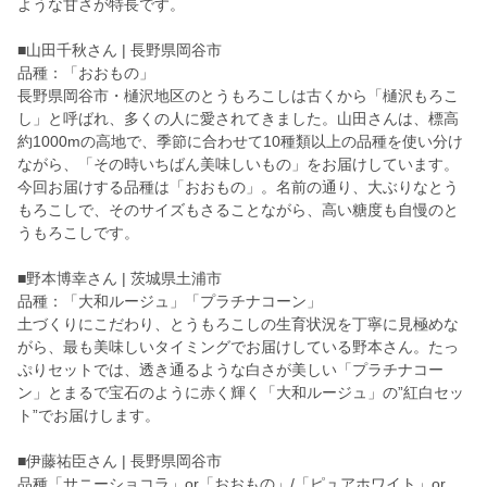
ような甘さが特長です。
■山田千秋さん | 長野県岡谷市
品種：「おおもの」
長野県岡谷市・樋沢地区のとうもろこしは古くから「樋沢もろこ
し」と呼ばれ、多くの人に愛されてきました。山田さんは、標高
約1000mの高地で、季節に合わせて10種類以上の品種を使い分け
ながら、「その時いちばん美味しいもの」をお届けしています。
今回お届けする品種は「おおもの」。名前の通り、大ぶりなとう
もろこしで、そのサイズもさることながら、高い糖度も自慢のと
うもろこしです。
■野本博幸さん | 茨城県土浦市
品種：「大和ルージュ」「プラチナコーン」
土づくりにこだわり、とうもろこしの生育状況を丁寧に見極めな
がら、最も美味しいタイミングでお届けしている野本さん。たっ
ぷりセットでは、透き通るような白さが美しい「プラチナコー
ン」とまるで宝石のように赤く輝く「大和ルージュ」の”紅白セッ
ト”でお届けします。
■伊藤祐臣さん | 長野県岡谷市
品種「サニーショコラ」or「おおもの」/「ピュアホワイト」or