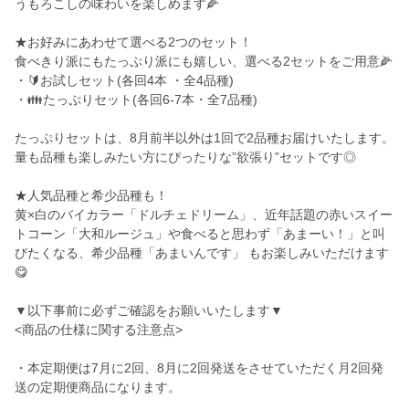
うもろこしの味わいを楽しめます🌽
★お好みにあわせて選べる2つのセット！
食べきり派にもたっぷり派にも嬉しい、選べる2セットをご用意🌽
・🔰お試しセット(各回4本 ・全4品種)
・👪たっぷりセット(各回6-7本・全7品種)
たっぷりセットは、8月前半以外は1回で2品種お届けいたします。
量も品種も楽しみたい方にぴったりな”欲張り”セットです◎
★人気品種と希少品種も！
黄×白のバイカラー「ドルチェドリーム」、近年話題の赤いスイー
トコーン「大和ルージュ」や食べると思わず「あまーい！」と叫
びたくなる、希少品種「あまいんです」 もお楽しみいただけます
😋
▼以下事前に必ずご確認をお願いいたします▼
<商品の仕様に関する注意点>
・本定期便は7月に2回、8月に2回発送をさせていただく月2回発
送の定期便商品になります。