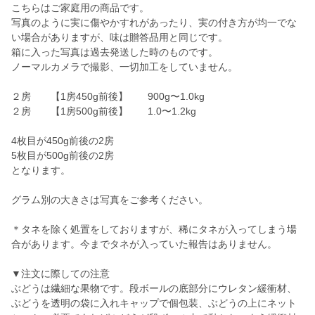
こちらはご家庭用の商品です。
写真のように実に傷やかすれがあったり、実の付き方が均一でな
い場合がありますが、味は贈答品用と同じです。
箱に入った写真は過去発送した時のものです。
ノーマルカメラで撮影、一切加工をしていません。
２房 【1房450g前後】 900g〜1.0kg
２房 【1房500g前後】 1.0〜1.2kg
4枚目が450g前後の2房
5枚目が500g前後の2房
となります。
グラム別の大きさは写真をご参考ください。
＊タネを除く処置をしておりますが、稀にタネが入ってしまう場
合があります。今までタネが入っていた報告はありません。
▼注文に際しての注意
ぶどうは繊細な果物です。段ボールの底部分にウレタン緩衝材、
ぶどうを透明の袋に入れキャップで個包装、ぶどうの上にネット