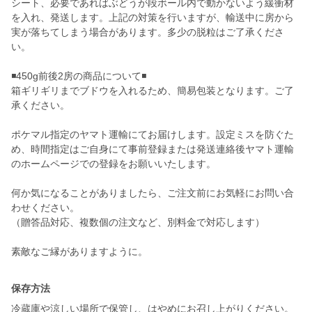
シート、必要であればぶどうが段ボール内で動かないよう緩衝材
を入れ、発送します。上記の対策を行いますが、輸送中に房から
実が落ちてしまう場合があります。多少の脱粒はご了承くださ
い。
◾️450g前後2房の商品について◾️
箱ギリギリまでブドウを入れるため、簡易包装となります。ご了
承ください。
ポケマル指定のヤマト運輸にてお届けします。設定ミスを防ぐた
め、時間指定はご自身にて事前登録または発送連絡後ヤマト運輸
のホームページでの登録をお願いいたします。
何か気になることがありましたら、ご注文前にお気軽にお問い合
わせください。
（贈答品対応、複数個の注文など、別料金で対応します）
素敵なご縁がありますように。
保存方法
冷蔵庫や涼しい場所で保管し、はやめにお召し上がりください。