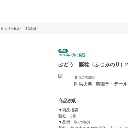
房（1.3kg程度） 常温配送
予約
2026年9月に発送
ぶどう 藤稔（ふじみのり）2房
群馬県沼田市
岡島央典 | 農園ラ・テール
商品説明
▼商品概要
藤稔 2房
▼品種・味の特徴