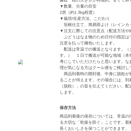
藤稔 粒の大きさが特徴的。甘くてみ
▼数量、分量の目安
2房（約1.3kg程度）
▼栽培/生産方法、こだわり
垣根仕立て、簡易雨よけ（レインカッ
▼注文に際しての注意点（配送方法や
ぶどうはなま物のため日付の指定はで
注意を払って梱包いたします。
配送は常温での搬送となります。（ク
す。） １日で搬送が可能な地域（本
考にしていただけたらと思います。な
理が気になる方はクール便をご検討し
商品到着時の開封後、中身に脱粒が複
ることが伺えます。その場合には、到
（脱粒）」の旨を伝えてください。配
します。
保存方法
商品到着後の保存については、常温の
る大切な「乾燥を防ぐ」ことです。新
長くおいしさを保つことができます。