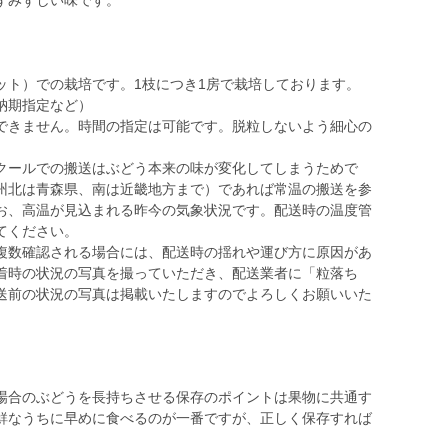
ずみずしい味です。
ト）での栽培です。1枝につき1房で栽培しております。
納期指定など）
きません。時間の指定は可能です。脱粒しないよう細心の
ールでの搬送はぶどう本来の味が変化してしまうためで
州北は青森県、南は近畿地方まで）であれば常温の搬送を参
お、高温が見込まれる昨今の気象状況です。配送時の温度管
てください。
数確認される場合には、配送時の揺れや運び方に原因があ
着時の状況の写真を撮っていただき、配送業者に「粒落ち
送前の状況の写真は掲載いたしますのでよろしくお願いいた
場合のぶどうを長持ちさせる保存のポイントは果物に共通す
鮮なうちに早めに食べるのが一番ですが、正しく保存すれば