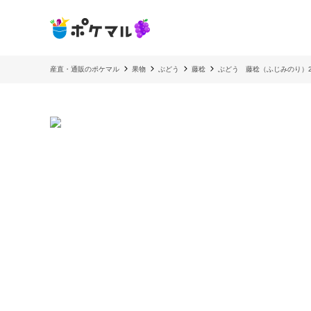
産直・通販のポケマル
果物
ぶどう
藤稔
ぶどう 藤稔（ふじみのり）2