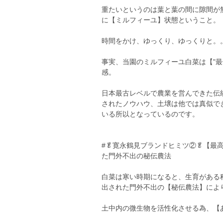
重たいというのは葉と葉の間に隙間が
に【ミルフィーユ】状態ということ。
時間をかけ、ゆっくり、ゆっくりと。
事実、当園のミルフィーユ白菜は【"最
感。
日本最古レベルで農業を営んできた伝
されたノウハウ、土壌は他では真似で
いる所以となっているのです。
#🥬寛永鶴見ブランドヒミツ②🥬【最
た門外不出の秘伝農法
白菜は寒い時期になると、生育がある
出された門外不出の【秘伝農法】によ
土中内の微生物を活性化させる為、【