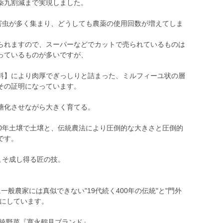
薬九割減まで実現しました。
、害虫が多く集まり、どうしても農薬の使用回数が増えてしま
られますので、スーパーなどでカットで売られているものは
っているものが多いですが、
料】により肉厚でぎっしりと詰まった、ミルフィーユ状の層
その証明になっています。
糖化させながら大きく育てる。
00年土壌で土壌と、伝統農法により圧倒的な大きさと圧倒的
です。
こそ成し得る匠の技。
般農家には真似できない"19代続く400年の伝統"と"門外
虜にしています。
伝統野菜『寛永鶴見ブランド』