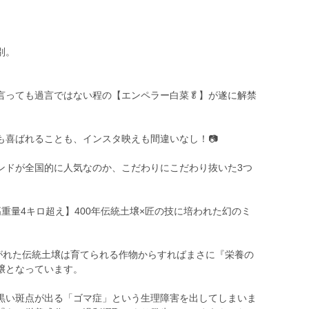
、
別。
言っても過言ではない程の【エンペラー白菜🥬】が遂に解禁
も喜ばれることも、インスタ映えも間違いなし！📷
ンドが全国的に人気なのか、こだわりにこだわり抜いた3つ
高重量4キロ超え】400年伝統土壌×匠の技に培われた幻のミ
継がれた伝統土壌は育てられる作物からすればまさに『栄養の
壌となっています。
黒い斑点が出る「ゴマ症」という生理障害を出してしまいま