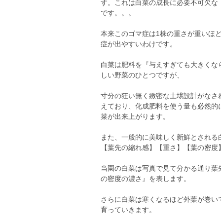
す。これは白菜の成長に必要不可欠な
です。。。
本来このゴマ症は1株の重さが重いほ
症が出やすいわけです。
白菜は肥料を『与えすぎても大きくな
しい野菜のひとつですが、
寸分の狂い無く緻密な土壌設計がなさ
えており、化成肥料を使う量も必然的
菜が出来上がります。
また、一般的に美味しく新鮮とされる
【葉先の縮れ感】【重さ】【葉の密度
当園の白菜は写真で見て分かる通り葉
の密度の濃さ』を表します。
さらに白菜は寒くなるほど外葉が巻い
育っていきます。