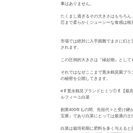
事はありません。
たくまし過ぎるその大きさはもちろん
芯まで柔らかくジューシーな食感は格
市場では絶対に入手困難でまさに幻と
されます。
この圧倒的大きさは『縁起物』として
それではなぜここまで寛永鶴見園ブラ
の秘密を公開してきます。
#🥬寛永鶴見ブランドヒミツ①🥬【最
ルフィーユ白菜
創業400年もの間、先祖代々と受け
宝庫』であり白菜にとっては最適の土
白菜は栽培初期に肥料を多く与えると