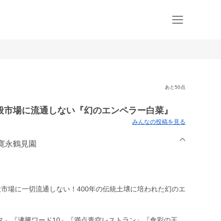
あと50点
般市場に流通しない『幻のエンペラー白菜』
みんなの投稿を見る
】寛永鶴見園
市場に一切流通しない！400年の伝統土壌に培われた幻のエ
ス』『沸騰ワード10』『満点青空レストラン』『食彩の王