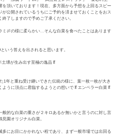
響を頂いております！現在、多方面から予想を上回るスピー
ジが公開されているうちにご予約を済ませておくことをおス
く終了しますので予めご了承ください。
ラミ🍖の様に柔らかい…そんな白菜を食べたことはあります
Oという答えを出されると思います。
年土壌が生み出す至極の逸品🥬
また1年と重ね受け継いできた伝統の様に、葉一枚一枚が大き
ように頂点に君臨するようとの想いで🥬エンペラー白菜🥬
一般的な白菜の重さが２キロあるか無いかと言うのに対し言
鶴見園オリジナル白菜。
滅多にお目にかかれない程であり、まず一般市場では出回る