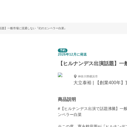
話題】一般市場に流通しない『幻のエンペラー白菜』
予約
2026年12月に発送
【ヒルナンデス出演話題】一
神奈川県横浜市
大立泰裕 | 【創業400年
商品説明
#【ヒルナンデス出演で話題沸騰】一般
ンペラー白菜
※この度、寛永鶴見園が『ヒルナンデ