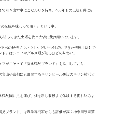
まで引き出す事にこだわりを持ち、400年もの伝統と共に研
年の伝統を味わって頂く』という事。
から培ってきた土壌を代々大切に受け継いでいます。
外不出の秘伝ノウハウ】×【代々受け継いできた伝統土壌】で
ンド』はシェフやグルメ通が唸るほどの味わい。
ェフがこぞって『寛永鶴見ブランド』を採用しており、
代官山や京都にも展開するキリンビール併設のキリン横浜ビ
永鶴見園に足を運び、畑を耕し収穫まで体験する惚れ込みよ
鶴見ブランド』は農業専門家からも評価が高く神奈川県園芸