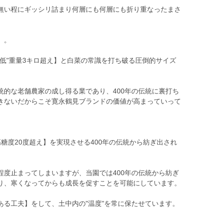
無い程にギッシリ詰まり何層にも何層にも折り重なったまさ
。。
低"重量3キロ超え】と白菜の常識を打ち破る圧倒的サイズ
統的な老舗農家の成し得る業であり、400年の伝統に裏打ち
きないだからこそ寛永鶴見ブランドの価値が高まっていって
高糖度20度超え】を実現させる400年の伝統から紡ぎ出され
程度止まってしまいますが、当園では400年の伝統から紡ぎ
り、寒くなってからも成長を促すことを可能にしています。
ある工夫】をして、土中内の"温度"を常に保たせています。