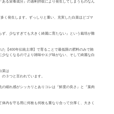
『ある栄養成分』の過剰摂取により発生してしまうものなん
ど多く発生します。ずっしりと重い、充実した白菜ほどゴマ
らず、少なすぎても大きく綺麗に育たない』という栽培が難
れた【400年伝統土壌】で育ることで最低限の肥料のみで賄
に少なくなるのでより雑味やエグ味がない、そして綺麗な白
白菜は
】の３つと言われています。
先の縮れ感がシッカリとありコレは『鮮度の良さ』と『葉肉
て体内を守る用に何枚も何枚も重なり合って分厚く、大きく