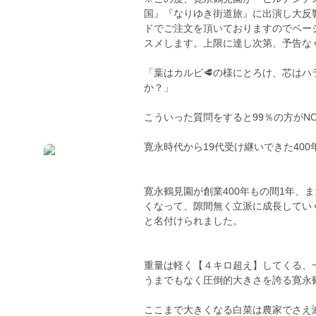
国』『なりゆき街道旅』に出演し大反
ドでご注文を頂いておりますのでペー
スメします。上限に達し次第、予告な
「葉はカルビ🥩の様にとろけ、芯はハ
か？」
こういった質問をすると99％の方がN
寛永時代から19代受け継いできた400
寛永鶴見園が創業400年もの間1年、
くなって、隙間無く立派に成長していく
と名付けられました。
重量は軽く【４キロ超え】してくる、
うまでもなく圧倒的大きさを誇る寛永
ここまで大きくなる白菜は農家でさえ