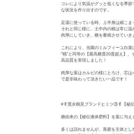
コレにより気温がグッと低くなる季節
な状況を作り出すのです。
足湯に使っている時、上半身は縮こま
それと同じ様に、土中内の根は常に温
肉厚にしていき、糖を蓄積させていき
これにより、当園のミルフィーユ白菜
"桃"と同等の【最高糖度20度超え】
高品質を実現しました！
肉厚な葉はカルビの様にとろけ、芯は
で是非味わって頂きたい一品です！
#🥬寛永鶴見ブランドヒミツ③🥬【
糖由来の【秘伝液体肥料】を葉に与え
多くは語れませんが、黒蜜を主体とし