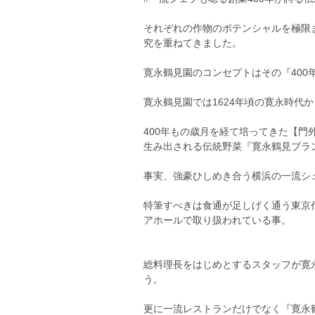
それぞれの作物のポテンシャルを極限
究を重ねてきました。
寛永鶴見園のコンセプトはその『400
寛永鶴見園では1624年頃の寛永時代
400年もの歳月を経て培ってきた【門
生み出される伝統野菜『寛永鶴見ブラ
事実、強豪ひしめき合う横浜の一流シ
特筆すべきは食通が足しげく通う東京
アホールで取り扱われている事。
総料理長をはじめとするスタッフが寛
う。
更に一流レストランだけでなく『寛永