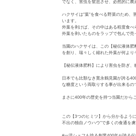
でなく、害虫を窒息させ、必然的に農
ハクサイは"葉"を食べる野菜のため
います。
外葉を剥けば、その中はある程度食べ
外葉を剥いたものをラップで包んで売
当園のハクサイは、この【秘伝液体肥
を創り、瑞々しく縮れた外葉が何より
【秘伝液体肥料】により害虫を防ぎ、
日本でも比類なき寛永鶴見園が誇る4
な糖度という両取りする事が出来るの
まさに400年の歴史を持つ当園だから
この【3つのヒミツ】から分かるように一
不出の独自ノウハウ"で多くの食通を
#一流シェフも唸る創業400年が誇る