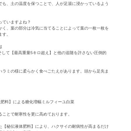
でも、土の温度を保つことで、人が足湯に浸かっているよう
っていますよね？
かく、葉の部分は冷気に当てることによって葉の一枚一枚を
ます。
は
、そして【最高重量5キロ超え】と他の追随を許さない圧倒的
ハラミの様に柔らかく食べごたえがあります。頭から足先ま
秘伝肥料】による糖化増幅ミルフィーユ白菜
ることで耐寒性を更に高めております。
た【秘伝液体肥料】により、ハクサイの耐病性が高まるだけ