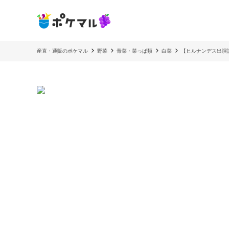
産直・通販のポケマル
野菜
青菜・菜っぱ類
白菜
【ヒルナンデス出演