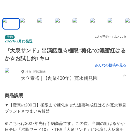
1人が予約中 | あと29点
予約
2027年2月に発送
『大泉サンド』出演話題☆極限"糖化"の濃蜜紅はる
か☆お試し約1キロ
みんなの投稿を見る
神奈川県横浜市
大立泰裕 | 【創業400年】寛永鶴見園
商品説明
▼【驚異の200日】極限まで糖化させた濃蜜熟成紅はるか寛永鶴見
ブランドさつまいも解禁
※こちらは2027年先行予約商品です。この度、当園の紅はるかが
日テレ『沸騰ワード10』・TBS『大泉サンド』に出演し大反響を