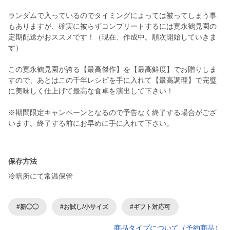
ランダムで入っているのでタイミングによっては被ってしまう事
もありますが、確実に被らずコンプリートするには寛永鶴見園の
定期配送がおススメです！（現在、作成中。順次開始していきま
す）
この寛永鶴見園が誇る【最高傑作】を【最高鮮度】でお贈りしま
すので、あとはこの千年レシピを手に入れて【最高調理】で完璧
に美味しく仕上げて最高な食卓を演出して下さい！
※期間限定キャンペーンとなるので予告なく終了する場合がござ
います。終了する前にお早めに手に入れて下さい。
保存方法
冷暗所にて常温保管
#新◯◯
#お試し/小サイズ
#ギフト対応可
商品タイプについて（予約商品）