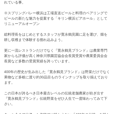
れている事。
※スプリングバレー横浜は工場直送ビールと料理のペアリングで
ビールの新たな魅力を提案する「キリン横浜ビアホール」として
リニューアルオープン
総料理長をはじめとするスタッフが寛永鶴見園に足を運び、畑を
耕し収穫まで体験する惚れ込みよう。
更に一流レストランだけでなく『寛永鶴見ブランド』は農業専門
家からも評価が高く神奈川県園芸協会会長賞受賞や農業委員会会
長賞など多数の受賞実績を誇っています。
400年の歴史が生み出した『寛永鶴見ブランド』は野菜だけでなく
果物など多岐に渡り約30品目ものラインナップを取り揃えており
ます。
この日本が誇るべき日本最古レベルの伝統老舗農家が紡ぎ出す
『寛永鶴見ブランド』伝統野菜をぜひ人生で一度味わってみて下
さい。