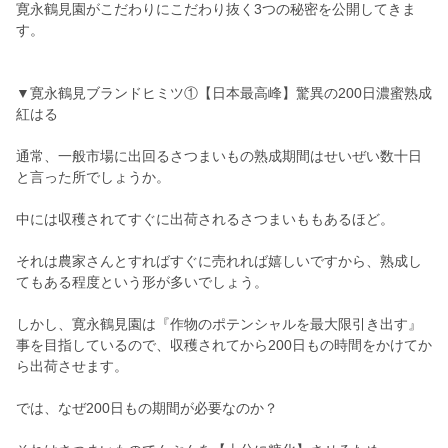
寛永鶴見園がこだわりにこだわり抜く3つの秘密を公開してきま
す。
▼寛永鶴見ブランドヒミツ①【日本最高峰】驚異の200日濃蜜熟成
紅はる
通常、一般市場に出回るさつまいもの熟成期間はせいぜい数十日
と言った所でしょうか。
中には収穫されてすぐに出荷されるさつまいももあるほど。
それは農家さんとすればすぐに売れれば嬉しいですから、熟成し
てもある程度という形が多いでしょう。
しかし、寛永鶴見園は『作物のポテンシャルを最大限引き出す』
事を目指しているので、収穫されてから200日もの時間をかけてか
ら出荷させます。
では、なぜ200日もの期間が必要なのか？