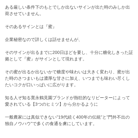
ある厳しい条件下のもとでしか出ないサインが出た時のみしか出
荷させていません。
そのあるサインとは『蜜』
企業秘密なので詳しくは話せませんが、
そのサインが出るまでに200日ほどを要し、十分に糖化しきった証
拠として『蜜』がサインとして現れます。
その蜜が出るか出ないかで糖度や味わいは大きく変わり、蜜が出
た時のさつまいもは濃厚な甘さに加え、いつまでも味わい尽くし
たいコクが口いっぱいに広がります。
知る人ぞ知る寛永鶴見園ブランドが熱狂的なリピーターによって
愛されている【3つのヒミツ】から分かるように
一般農家には真似できない"19代続く400年の伝統"と"門外不出の
独自ノウハウ"で多くの食通を虜にしています。