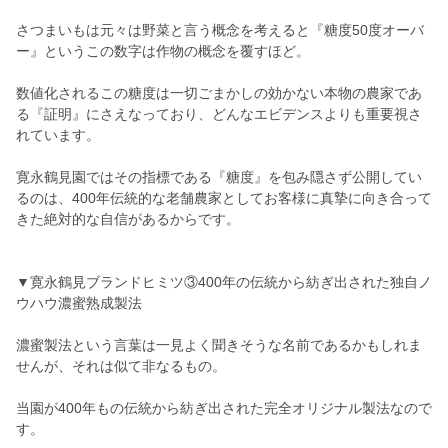
さつまいもは元々は野菜と言う概念を考えると『糖度50度オーバ
ー』というこの数字は作物の概念を覆すほど。
数値化されるこの糖度は一切ごまかしの効かない本物の農家であ
る『証明』にさえなっており、どんなエビデンスよりも重要視さ
れています。
寛永鶴見園ではその指標である『糖度』を包み隠さず公開してい
るのは、400年伝統的な老舗農家としてお客様に真摯に向き合って
きた絶対的な自信があるからです。
▼寛永鶴見ブランドヒミツ③400年の伝統から紡ぎ出された独自ノ
ウハウ濃蜜熟成製法
濃蜜製法という言葉は一見よく聞きそうな名前であるかもしれま
せんが、それは似て非なるもの。
当園が400年もの伝統から紡ぎ出された完全オリジナル製法なので
す。