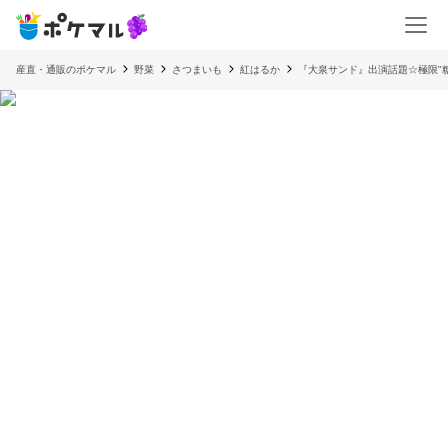
産直・通販のポケマル
野菜
さつまいも
紅はるか
『大泉サンド』出演話題☆極限"