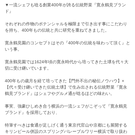
▼一流シェフも唸る創業400年が誇る伝統野菜『寛永鶴見ブラン
ド』
それぞれの作物のポテンシャルを極限まで引き出す事にこだわり
を持ち、400年もの伝統と共に研究を重ねてきました。
寛永鶴見園のコンセプトはその『400年の伝統を味わって頂く』と
いう事。
寛永鶴見園では1624年頃の寛永時代から培ってきた土壌を代々大
切に受け継いでいます。
400年もの歳月を経て培ってきた【門外不出の秘伝ノウハウ】×
【代々受け継いできた伝統土壌】で生み出される伝統野菜『寛永
鶴見ブランド』はシェフやグルメ通が唸るほどの味わい。
事実、強豪ひしめき合う横浜の一流シェフがこぞって『寛永鶴見
ブランド』を採用しており、
特筆すべきは食通が足しげく通う東京代官山や京都にも展開する
キリンビール併設のスプリングバレーブルワリー横浜で取り扱わ