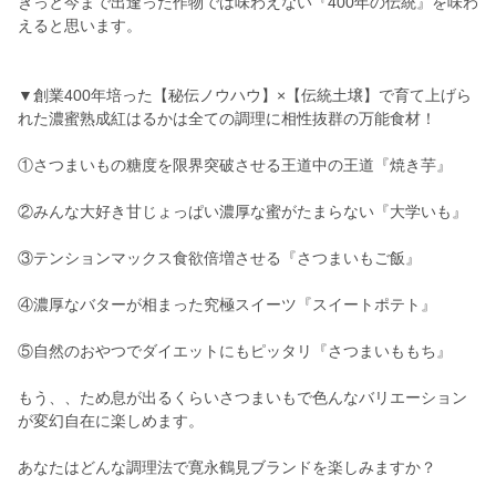
きっと今まで出逢った作物では味わえない『400年の伝統』を味わ
えると思います。
▼創業400年培った【秘伝ノウハウ】×【伝統土壌】で育て上げら
れた濃蜜熟成紅はるかは全ての調理に相性抜群の万能食材！
①さつまいもの糖度を限界突破させる王道中の王道『焼き芋』
②みんな大好き甘じょっぱい濃厚な蜜がたまらない『大学いも』
③テンションマックス食欲倍増させる『さつまいもご飯』
④濃厚なバターが相まった究極スイーツ『スイートポテト』
⑤自然のおやつでダイエットにもピッタリ『さつまいももち』
もう、、ため息が出るくらいさつまいもで色んなバリエーション
が変幻自在に楽しめます。
あなたはどんな調理法で寛永鶴見ブランドを楽しみますか？