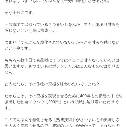
それはさつまいものでんぷんを【十分に糖化】させるため。
そう十分にです。
一般市場で出回っているさつまいもをふかしても、あまり甘みを
感じないという事は熟成不足、
つまり『でんぷんが糖化されていない』からこそ甘みを感じない
という事です。
もちろん数十日でも品種によってはそこそこ甘くなっているとは
思いますが、さつまいものポテンシャルはこんなものではありま
せん。
どうせなら、その作物の究極を味わいたいですよね？
だからこそ、その究極を実現させるために400年もの伝統の中で紡
ぎ出した独自ノウハウ【200日】という領域に辿り着いたわけで
す。
このでんぷんを糖化させる【熟成技術】がさつまいもの美味しさ
を大きく左右させるので、農家のレベルが分かってしまう程なの