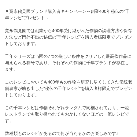
▼寛永鶴見園ブランド購入者キャンペーン～創業400年秘伝の"千
年レシピ"プレゼント～
寛永鶴見園では創業から400年受け継がれた作物の調理方法や保存
方法など門外不出の秘伝の"千年レシピ"を購入者様限定でプレゼン
トしております。
千年シリーズは当園の7つの厳しい条件をクリアした最高傑作品に
与えられる称号であり、それぞれの作物に千年ブランドが存在し
ます。
このレシピにおいても400年もの作物を研究し尽くしてきた伝統老
舗農家が紡ぎ出した"秘伝の千年レシピ"を購入者様限定でプレゼン
トしております。
この千年レシピは作物それぞれランダムで同梱されており、一流
レストランでも取り扱われてもおかしくないほどの一流レシピで
す。
数種類ものレシピがあるので何が当たるかのお楽しみです♪