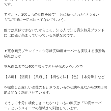
です。
ですから、200日もの期間を経て"十分に糖化された"さつまい
も"は市場に一切出回ってないでしょう。
他では真似できないだからこそ、知る人ぞ知る寛永鶴見ブランド
には価値が高まっていっている所以なのです。
▼寛永鶴見ブランドヒミツ②糖度50度オーバーを実現する濃蜜熟
成紅はるか
寛永鶴見園では400年培ってきた秘伝のノウハウで
【温度】【湿度】【風通し】【梱包方法】【色】【水分量】など
を徹底した厳しい管理のもとさつまいもの状態を見ながら200日間
絶え間なく糖化させています。
そうして十分に糖化しきったさつまいもの糖度は『50度オーバ
ー』というスイーツの領域まで到達しています。