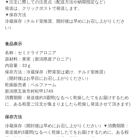
▼注文に際しての注意点（配送方法や納期指定など）
発送は、クリックポストで発送します。
▼保存方法
冷蔵保存（チルド室推奨、開封後は早めにお召し上がりくださ
食品表示
名称：セミドライアロニア
原材料：果実（新潟県産アロニア）
内容量：33ｇ
保存方法：冷蔵保存（野菜室は避け、チルド室推奨）
（開封後はお早目にお召し上がりください）
乾燥販売者：ベルファーム
新潟県五泉市村松甲1749
消費期限：発送後約3週間(なるべく乾燥したてをお届けするため
に、ある程度ご注文が集まりましたら乾燥し発送させて頂きます)
保存方法
冷蔵保存（開封後は早めにお召し上がりください）▼消費期限：
発送後約3週間(なるべく乾燥したてをお届けするために、ある程