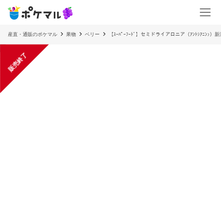
産直・通販のポケマル
果物
ベリー
【ｽｰﾊﾟｰﾌｰﾄﾞ】セミドライアロニア（ｱﾝﾄｼｱﾆﾝ♪）
販売終了