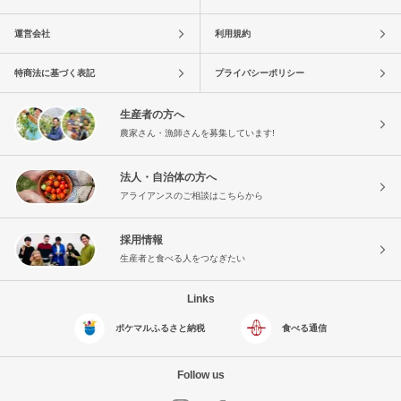
運営会社
利用規約
特商法に基づく表記
プライバシーポリシー
生産者の方へ
農家さん・漁師さんを募集しています!
法人・自治体の方へ
アライアンスのご相談はこちらから
採用情報
生産者と食べる人をつなぎたい
Links
ポケマルふるさと納税
食べる通信
Follow us