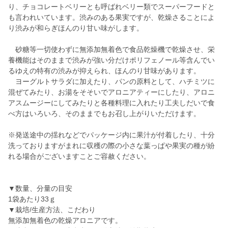
り、チョコレートベリーとも呼ばれベリー類でスーパーフードと
も言われいています。渋みのある果実ですが、乾燥さることによ
り渋みが和らぎほんのり甘い味がします。
砂糖等一切使わずに無添加無着色で食品乾燥機で乾燥させ、栄
養機能はそのままで渋みが強い分だけポリフェノール等含んでい
るゆえの特有の渋みが抑えられ、ほんのり甘味があります。
ヨーグルトサラダに加えたり、パンの原料として、ハチミツに
混ぜてみたり、お湯をそそいでアロニアティーにしたり、アロニ
アスムージーにしてみたりと各種料理に入れたり工夫しだいで食
べ方はいろいろ、そのままでもお召し上がりいただけます。
※発送途中の揺れなどでパッケージ内に果汁が付着したり、十分
洗っておりますがまれに収穫の際の小さな葉っぱや果実の種が紛
れる場合がございますことご容赦ください。
▼数量、分量の目安
1袋あたり33ｇ
▼栽培/生産方法、こだわり
無添加無着色の乾燥アロニアです。