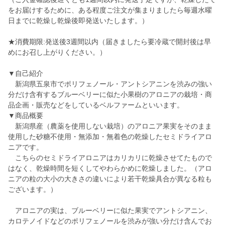
をお届けするために、ある程度ご注文が集まりましたら毎週水曜
日までに乾燥し乾燥後即発送いたします。）
★消費期限:発送後3週間以内（届きましたら要冷蔵で開封後は早
めにお召し上がりください。）
▼自己紹介
新潟県五泉市でポリフェノール・アントシアニンを渋みの強い
分だけ含有するブルーベリーに似た小果樹のアロニアの栽培・商
品企画・販売などをしているベルファームといいます。
▼商品概要
新潟県産（農薬を使用しない栽培）のアロニア果実をそのまま
使用した砂糖不使用・無添加・無着色の乾燥したセミドライアロ
ニアです。
こちらのセミドライアロニアはカリカリに乾燥させてたもので
はなく、乾燥時間を短くしてやわらかめに乾燥しました。（アロ
ニアの粒の大小の大きさの違いにより若干乾燥具合が異なる粒も
ございます。）
アロニアの実は、ブルーベリーに似た果実でアントシアニン、
カロテノイドなどのポリフェノールを渋みが強い分だけ含んでお