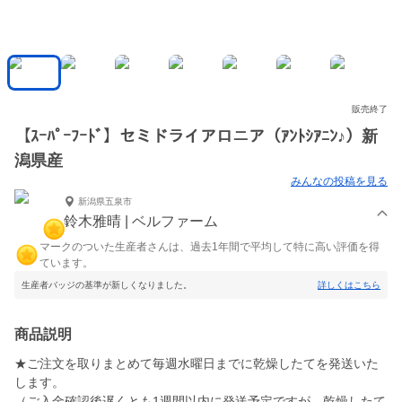
販売終了
【ｽｰﾊﾟｰﾌｰﾄﾞ】セミドライアロニア（ｱﾝﾄｼｱﾆﾝ♪）新
潟県産
みんなの投稿を見る
新潟県五泉市
鈴木雅晴 | ベルファーム
マークのついた生産者さんは、過去1年間で平均して特に高い評価を得
ています。
生産者バッジの基準が新しくなりました。
詳しくはこちら
商品説明
★ご注文を取りまとめて毎週水曜日までに乾燥したてを発送いた
します。
（ご入金確認後遅くとも1週間以内に発送予定ですが、乾燥したて