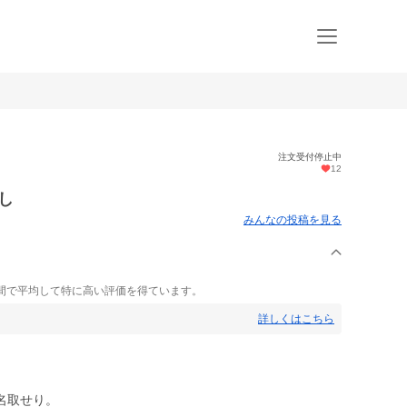
注文受付停止中
12
なし
みんなの投稿を見る
間で平均して特に高い評価を得ています。
詳しくはこちら
名取せり。