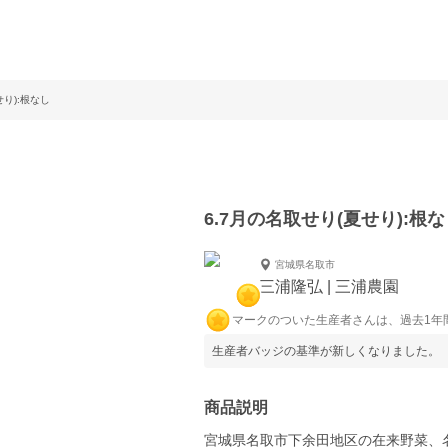
せり):根なし
6.7月の名取せり(夏せり):根
宮城県名取市
三浦隆弘 | 三浦農園
マークのついた生産者さんは、過去1年
生産者バッジの基準が新しくなりました。
商品説明
宮城県名取市下余田地区の在来野菜、