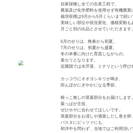
自家採種し全ての生産工程で、
農薬及び化学肥料を使用せず有機農業
栽培収穫は9月から5月くらいまで続い
美味しい部位や状況変化、価格変動も
月ごと別の出品とさせていただきます
6月のせりは、晩春から初夏。
7月のせりは、初夏から盛夏。
冬の本番に向けた育苗しながらの、
葉セリとなります。
近隣国では水芹菜、ミナリという呼び
カッコウにオオヨシキリが鳴き、
田んぼがにぎやかになる季節。
根っこ無しの茎葉部分をお届けします
葉っぱが主役、
ぜひホヤに合わせてほしいです。
茎葉部分をお浸しや酒蒸しだし巻き卵
パスタにピッツァにも、
和洋中を問わず、当地ではご利用頂い