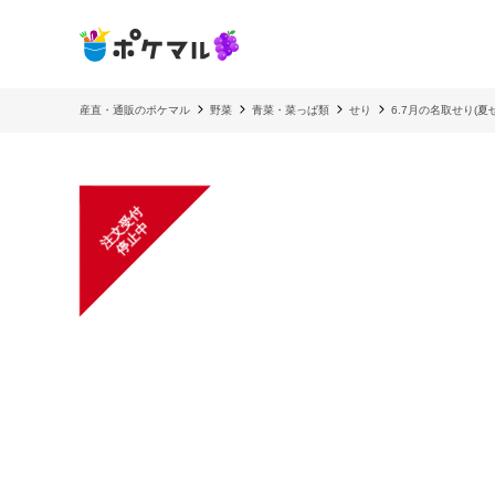
産直・通販のポケマル
野菜
青菜・菜っぱ類
せり
6.7月の名取せり(夏
注
文
受
付
停
止
中