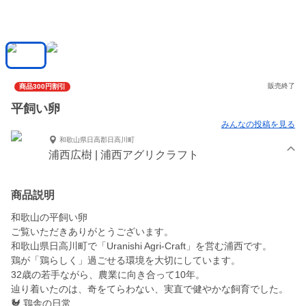
販売終了
商品300円割引
平飼い卵
みんなの投稿を見る
和歌山県日高郡日高川町
浦西広樹 | 浦西アグリクラフト
商品説明
和歌山の平飼い卵
​ご覧いただきありがとうございます。
和歌山県日高川町で「Uranishi Agri-Craft」を営む浦西です。
​鶏が「鶏らしく」過ごせる環境を大切にしています。
32歳の若手ながら、農業に向き合って10年。
辿り着いたのは、奇をてらわない、実直で健やかな飼育でした。
​🐓 鶏舎の日常