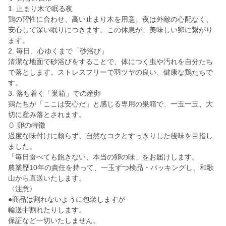
​1. 止まり木で眠る夜
鶏の習性に合わせ、高い止まり木を用意。夜は外敵の心配なく、
安心して深い眠りにつきます。この休息が、美味しい卵に繋がり
ます。
​2. 毎日、心ゆくまで「砂浴び」
清潔な地面で砂浴びをすることで、体につく虫や汚れを自分たち
で落とします。ストレスフリーで羽ツヤの良い、健康な鶏たちで
す。
​3. 落ち着く「巣箱」での産卵
鶏たちが「ここは安心だ」と感じる専用の巣箱で、一玉一玉、大
切に産み落とされます。
​🥚 卵の特徴
​過度な味付けに頼らず、自然なコクとすっきりした後味を目指し
ました。
「毎日食べても飽きない、本当の卵の味」をお届けします。
​農業歴10年の責任を持って、一玉ずつ検品・パッキングし、和歌
山から直送いたします。
〈注意〉
●商品は割れないように包装しますが
輸送中割れたりします。
保証など一切いたしません。