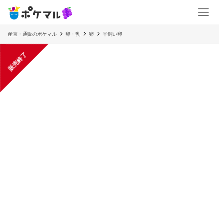
産直・通販のポケマル
卵・乳
卵
平飼い卵
販売終了