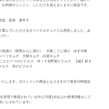
。お刺身やニンジン、しいたけを加えるとまさに絶品です。
然塩 昆布 唐辛子
で選んでいただけるオリジナルチョイスも用意しました。あ
ださい
の浅漬け（味変からし漬け） 大根こうじ漬け ゆず大根
ャベツキムチ 大根キムチ 白菜キムチ
んごとビーツのピクルス ＭＩＸ旬野菜ピクルス 【超】新タ
クルス 筍のピクルス
いたします。ポストインの商品となりますので基本日時指定
衛生管理で推奨されている中心75度1分以上の煮沸消毒をして
高いとされています）