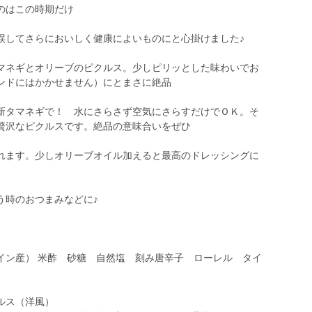
のはこの時期だけ
誤してさらにおいしく健康によいものにと心掛けました♪
マネギとオリーブのピクルス。少しピリッとした味わいでお
ンドにはかかせません）にとまさに絶品
新タマネギで！ 水にさらさず空気にさらすだけでＯＫ。そ
贅沢なピクルスです。絶品の意味合いをぜひ
れます。少しオリーブオイル加えると最高のドレッシングに
う時のおつまみなどに♪
イン産） 米酢 砂糖 自然塩 刻み唐辛子 ローレル タイ
ルス（洋風）