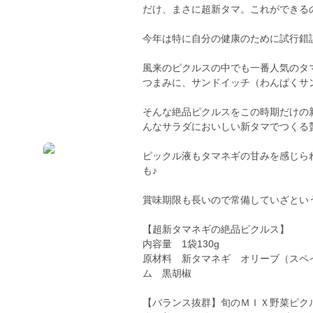
だけ、まさに超新タマ。これができる
今年は特に自分の健康のために試行錯
風来のピクルスの中でも一番人気のタ
つまみに、サンドイッチ（わんぱくサ
そんな絶品ピクルスをこの時期だけの
んなサラダにおいしい新タマでつくる
ピックル液もタマネギの甘みを感じら
も♪
賞味期限も長いので常備していざとい
【超新タマネギの絶品ピクルス】
内容量 1袋130g
原材料 新タマネギ オリーブ（スペ
ム 黒胡椒
【バランス抜群】旬のＭＩＸ野菜ピク