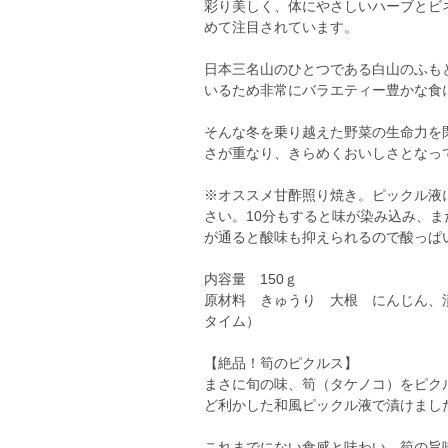
彩り美しく、体にやさしいハーブとビ
めて注目されています。
日本三名山のひとつである白山のふも
いるため非常にバラエティー豊かな食
そんな冬を乗り越えた野菜の生命力を
さが重なり、きらめくおいしさとなっ
※オススメ甘酢照り焼き。ピックル液
さい。10分もすると味が染み込み、
が通ると酸味も抑えられるので酸っぱ
内容量 150ｇ
原材料 きゅうり 大根 にんじん、
タイム）
【絶品！筍のピクルス】
まさに旬の味、筍（タケノコ）をピク
ど利かした和風ピックル液で漬けまし
これまでにない食感と味わい。筍の旨