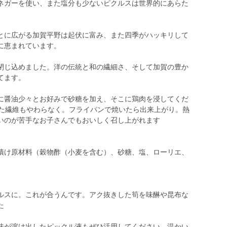
ネガーを使い、また塩分も少ないピクルスは世界的にあらた
とに広がる加賀平野は起伏に富み、また四季がハッキリして
に恵まれています。
閉じ込めました。洋の伝統と和の繊細さ、そして加賀の豊か
てます。
に醤油少々とお好みで砂糖を加え、そこに鶏肉を浸してくだ
また繊維もやわらなく。フライパンで焼いたら出来上がり。熱
いのが苦手なお子さんでもおいしく召し上がれます
漬け原材料（穀物酢（小麦を含む）、砂糖、塩、ローリエ、
ルスに。これが合うんです。アク抜きした筍を味醂や昆布な
た
味が溶け出したピックル液もぜひ活用してください。温かい