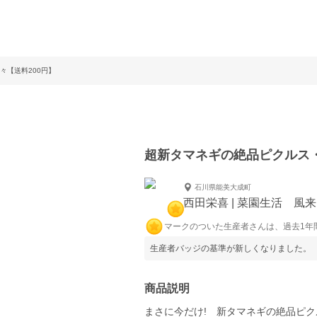
々【送料200円】
超新タマネギの絶品ピクルス・
石川県能美大成町
西田栄喜 | 菜園生活 風来
マークのついた生産者さんは、過去1年
生産者バッジの基準が新しくなりました。
商品説明
まさに今だけ! 新タマネギの絶品ピ