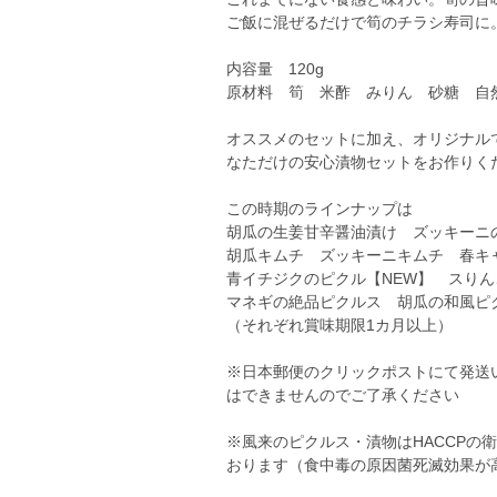
ご飯に混ぜるだけで筍のチラシ寿司に
内容量 120g
原材料 筍 米酢 みりん 砂糖 自
オススメのセットに加え、オリジナル
なただけの安心漬物セットをお作りく
この時期のラインナップは
胡瓜の生姜甘辛醤油漬け ズッキーニ
胡瓜キムチ ズッキーニキムチ 春キ
青イチジクのピクル【NEW】 スり
マネギの絶品ピクルス 胡瓜の和風ピ
（それぞれ賞味期限1カ月以上）
※日本郵便のクリックポストにて発送
はできませんのでご了承ください
※風来のピクルス・漬物はHACCPの
おります（食中毒の原因菌死滅効果が