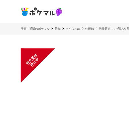
産直・通販のポケマル
果物
さくらんぼ
佐藤錦
数量限定！！⭐︎訳あり品⭐
注
文
受
付
停
止
中