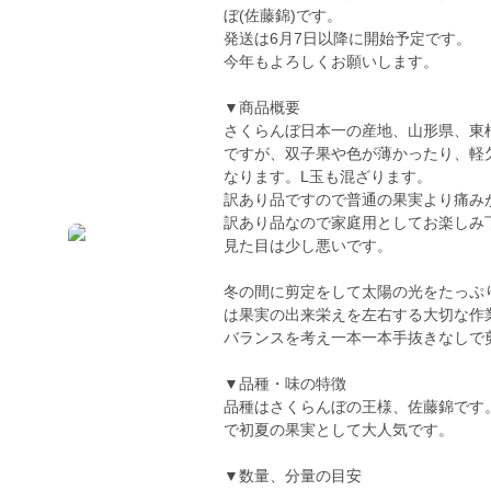
ぼ(佐藤錦)です。
発送は6月7日以降に開始予定です。
今年もよろしくお願いします。
▼商品概要
さくらんぼ日本一の産地、山形県、東
ですが、双子果や色が薄かったり、軽欠
なります。L玉も混ざります。
訳あり品ですので普通の果実より痛み
訳あり品なので家庭用としてお楽しみ
見た目は少し悪いです。
冬の間に剪定をして太陽の光をたっぷ
は果実の出来栄えを左右する大切な作
バランスを考え一本一本手抜きなしで
▼品種・味の特徴
品種はさくらんぼの王様、佐藤錦です
で初夏の果実として大人気です。
▼数量、分量の目安