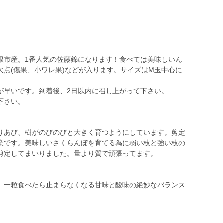
根市産。1番人気の佐藤錦になります！食べては美味しいん
点(傷果、小ワレ果)などが入ります。サイズはM玉中心に
が早いです。到着後、2日以内に召し上がって下さい。
下さい。
りあび、樹がのびのびと大きく育つようにしています。剪定
業です。美味しいさくらんぼを育てる為に弱い枝と強い枝の
剪定してまいりました。量より質で頑張ってます。
。一粒食べたら止まらなくなる甘味と酸味の絶妙なバランス