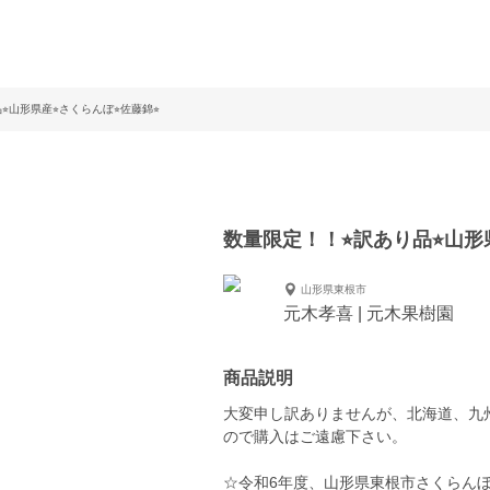
︎山形県産⭐︎さくらんぼ⭐︎佐藤錦⭐︎
数量限定！！⭐︎訳あり品⭐︎山形県
山形県東根市
元木孝喜 | 元木果樹園
商品説明
大変申し訳ありませんが、北海道、九
ので購入はご遠慮下さい。
☆令和6年度、山形県東根市さくらんぼ