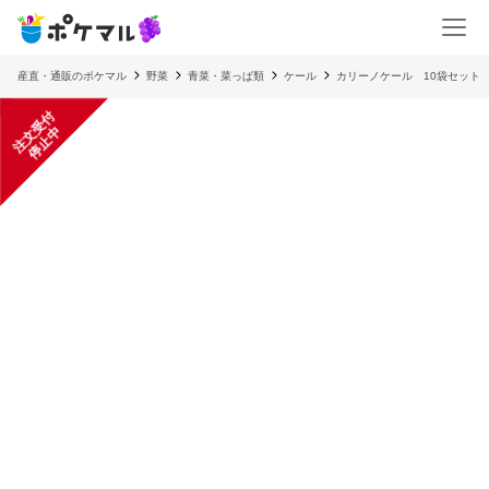
産直・通販のポケマル
野菜
青菜・菜っぱ類
ケール
カリーノケール 10袋セット
注
文
受
付
停
止
中