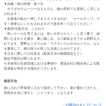
▼品種・味の特徴・食べ方
サラダやスムージーはもちろん、鍋の具材でも美味しく召し上
がれます！
生産者の私が一押しでオススメするのが、「ケールチップ」で
す！簡単なレシピを入れますので是非作ってみてください！
▼栽培/生産方法、こだわり
「良いケールを育てるには、良い土作りから！」と言う事で、緑
肥にひまわりを撒き、夏に鋤こみ、土に馴染ませてから肥料を入
れてます。肥料もミネラル分「マグネシウムやカルシウム」など
を重視して、根の張りが良くなる様に心がけてます。
▼注文に際しての注意点（配送方法や納期指定など）
指定可能日が限られます。
※天候等の生産現場における事情や、運送会社の都合等による配
送遅延が発生する場合がございます。
保存方法
袋に入れて野菜室に入れて保存して下さい。葉が萎れてきたら、
茎部分を水に浸すと「シャッキリ」となります。
この商品のタイプについて