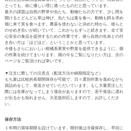
とっても、命に優しい理に適ったものだと思っています。
最大の課題は自然の野草や虫たち、動物たちの力です。少し間を
開けるとどんどん草は伸び、虫たちは葉を食べ、動物も餌を求め
畑に来て実を食べます。農薬を使わないと決めた時から、彼らと
のせめぎ合いが続いていて、これからもずっと続きます。全て安
心安全の食品を提供するための作業です。彼ら自然の生命との付
き合い方は「ほどほど」ということかと思っています。
今後もさらにおいしい柑橘系果実や野菜を提供できるように、畑
の作業を続けてまいります。畑の今をご覧になりたい方は、次の
ページをご覧頂ければ幸いです。
▼注文に際しての注意点（配送方法や納期指定など）
もち麦は比較的長期間保存が可能で、日々選別作業を進めながら
袋詰めをして、発送させていただいています。もし大量受注した
際には在庫がなってしまう場合がありますので、若干発送に遅れ
が出るかも知れません。大至急対応しますので、お許しくださ
い。
保存方法
１年間の賞味期限を設けています。開封後は冷蔵保存し、早目に