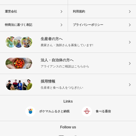
運営会社
利用規約
特商法に基づく表記
プライバシーポリシー
生産者の方へ
農家さん・漁師さんを募集しています!
法人・自治体の方へ
アライアンスのご相談はこちらから
採用情報
生産者と食べる人をつなぎたい
Links
ポケマルふるさと納税
食べる通信
Follow us