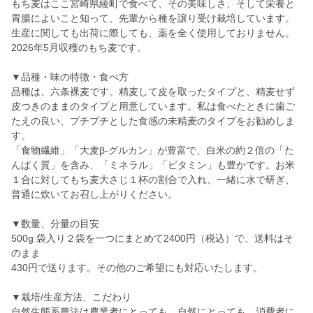
もち麦はここ宮崎県綾町で食べて、その美味しさ、そして栄養と
胃腸によいこと知って、先輩から種を譲り受け栽培しています。
生産に関しても出荷に際しても、薬を全く使用しておりません。
2026年5月収穫のもち麦です。
▼品種・味の特徴・食べ方
品種は、六条裸麦です。精麦して皮を取ったタイプと、精麦せず
皮つきのままのタイプと用意しています。私は食べたときに歯ご
たえの良い、プチプチとした食感の未精麦のタイプをお勧めしま
す。
「食物繊維」「大麦β-グルカン」が豊富で、白米の約２倍の「た
んぱく質」を含み、「ミネラル」「ビタミン」も豊かです。お米
１合に対してもち麦大さじ１杯の割合で入れ、一緒に水で研ぎ、
普通に炊いてお召し上がりください。
▼数量、分量の目安
500g 袋入り２袋を一つにまとめて2400円（税込）で、送料はそ
のまま
430円で送ります。その他のご希望にも対応いたします。
▼栽培/生産方法、こだわり
自然生態系農法は農業者にとっても、自然にとっても、消費者に