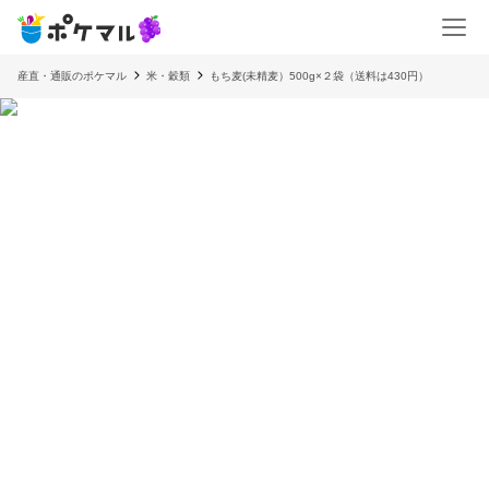
産直・通販のポケマル
米・穀類
もち麦(未精麦）500g×２袋（送料は430円）