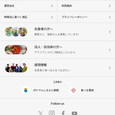
運営会社
利用規約
特商法に基づく表記
プライバシーポリシー
生産者の方へ
農家さん・漁師さんを募集しています!
法人・自治体の方へ
アライアンスのご相談はこちらから
採用情報
生産者と食べる人をつなぎたい
Links
ポケマルふるさと納税
食べる通信
Follow us