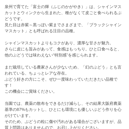
泉州で育てた「富士の輝（ふじのかがやき）」は、シャインマス
カットとウィンクから生まれた、種がなくて皮ごと食べられるぶ
どうです。
見た目は赤紫～黒っぽい紫までさまざまで、「ブラックシャイン
マスカット」とも呼ばれる注目の品種。
シャインマスカットよりもコクがあり、濃厚な甘さが魅力。
さらに皮にも旨みがあって、食感はもっちり。ひと口食べると、
他のぶどうでは味わえない“特別感”を感じられます。
まだ栽培している農家さんが少ないため、「幻のぶどう」とも言
われている、ちょっとレアな存在。
ぶどう好きの方にこそ、ぜひ一度味わっていただきたい品種で
す！
この機会にご賞味ください。
当園では、農薬の散布をできるだけ減らし、その結果大阪府農薬
基準の87%もカットし、ひとにも環境にも優しいぶどう作りを心
がけています。
そのため、ぶどうの粒に傷や汚れがある場合がございますが、品
質上問題はありませんので、お召し上がりください。