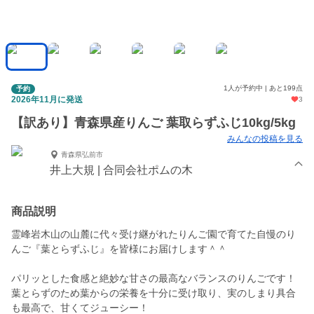
1人が予約中 | あと199点
予約
2026年11月に発送
3
【訳あり】青森県産りんご 葉取らずふじ10kg/5kg
みんなの投稿を見る
青森県弘前市
井上大規 | 合同会社ポムの木
商品説明
霊峰岩木山の山麓に代々受け継がれたりんご園で育てた自慢のり
んご『葉とらずふじ』を皆様にお届けします＾＾
パリッとした食感と絶妙な甘さの最高なバランスのりんごです！
葉とらずのため葉からの栄養を十分に受け取り、実のしまり具合
も最高で、甘くてジューシー！