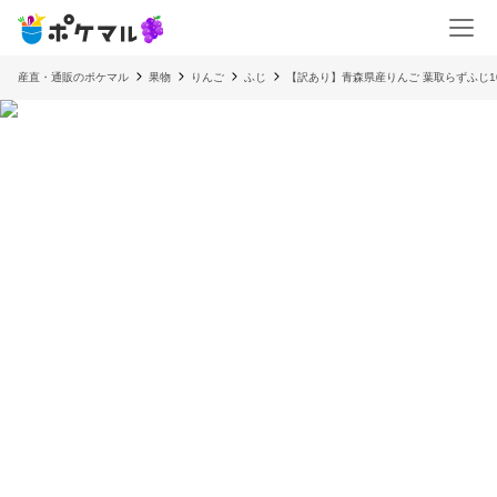
産直・通販のポケマル
果物
りんご
ふじ
【訳あり】青森県産りんご 葉取らずふじ10k