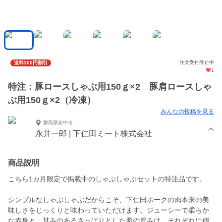
注文受付停止中
送料300円割引
1
特注：豚ロースしゃぶ用150ｇ×2 豚肩ロースしゃ
ぶ用150ｇ×2（冷凍）
みんなの投稿を見る
群馬県安中市
永井一郎 | 下仁田ミート株式会社
商品説明
こちら1カ月限定で掲載中のしゃぶしゃぶセットの特注品です。
シンプルなしゃぶしゃぶだからこそ、下仁田ポークの肉本来の美
味しさをじっくりと味わっていただけます。ジューシーで柔らか
な赤身と、甘みのあるさっぱりとした脂の旨みは、それぞれに個