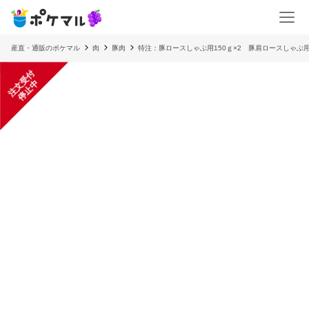
産直・通販のポケマル
肉
豚肉
特注：豚ロースしゃぶ用150ｇ×2 豚肩ロースしゃぶ用
注
文
受
付
停
止
中