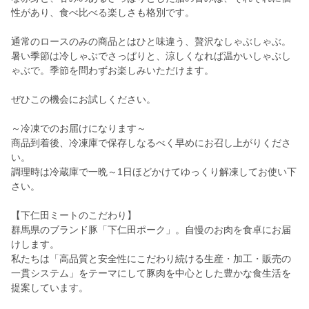
性があり、食べ比べる楽しさも格別です。
通常のロースのみの商品とはひと味違う、贅沢なしゃぶしゃぶ。
暑い季節は冷しゃぶでさっぱりと、涼しくなれば温かいしゃぶし
ゃぶで。季節を問わずお楽しみいただけます。
ぜひこの機会にお試しください。
～冷凍でのお届けになります～
商品到着後、冷凍庫で保存しなるべく早めにお召し上がりくださ
い。
調理時は冷蔵庫で一晩～1日ほどかけてゆっくり解凍してお使い下
さい。
【下仁田ミートのこだわり】
群馬県のブランド豚「下仁田ポーク」。自慢のお肉を食卓にお届
けします。
私たちは「高品質と安全性にこだわり続ける生産・加工・販売の
一貫システム」をテーマにして豚肉を中心とした豊かな食生活を
提案しています。