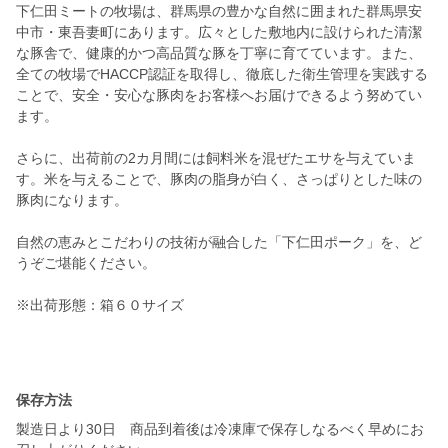
下仁田ミートの牧場は、群馬県の豊かな自然に囲まれた群馬県安
中市・東吾妻町にあります。広々とした敷地内に設けられた清潔
な豚舎で、健康的かつ高品質な豚を丁寧に育てています。また、
全ての牧場でHACCP認証を取得し、徹底した衛生管理を実践する
ことで、安全・安心な豚肉をお客様へお届けできるよう努めてい
ます。
さらに、出荷前の2カ月間には飼料米を混ぜたエサを与えていま
す。米を与えることで、豚肉の脂身が白く、さっぱりとした味の
豚肉になります。
自然の恵みとこだわりの技術が融合した「下仁田ポーク」を、ど
うぞご堪能ください。
※出荷形態：箱６０サイズ
保存方法
製造日より30日 商品到着後は冷凍庫で保存しなるべく早めにお