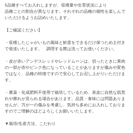
5品種すべてお入れしますが、収穫量や生育状況により
品種ごとの割合が異なります。それぞれの品種の個性を楽しんで
いただけるようお詰めいたします。
【ご確認ください】
・収穫したじゃがいもの風味と鮮度をできるだけ保つため土付き
で発送いたします。 調理する際は洗ってお使いください。
・皮が赤いアンデスレッドやレッドムーンは、切ったときに果肉
の一部が赤やピンク色になっていることがありますが傷みや変色
ではなく、品種の特徴ですので安心してお召し上がりいただけま
す。
・農薬・化成肥料不使用で栽培しているため、表皮に自然な肌荒
れや擦れが見られる場合があります。品質・食味には問題ありま
せんが、万が一の傷みを考慮し、気持ち多めにお入れしておりま
すのでご理解のほどよろしくお願いいたします。
▼栽培/生産方法、こだわり