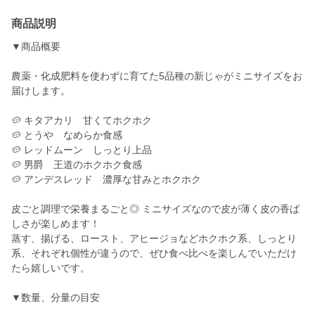
商品説明
▼商品概要
農薬・化成肥料を使わずに育てた5品種の新じゃがミニサイズをお
届けします。
🥔 キタアカリ 甘くてホクホク
🥔 とうや なめらか食感
🥔 レッドムーン しっとり上品
🥔 男爵 王道のホクホク食感
🥔 アンデスレッド 濃厚な甘みとホクホク
皮ごと調理で栄養まるごと◎ ミニサイズなので皮が薄く皮の香ば
しさが楽しめます！
蒸す、揚げる、ロースト、アヒージョなどホクホク系、しっとり
系、それぞれ個性が違うので、ぜひ食べ比べを楽しんでいただけ
たら嬉しいです。
▼数量、分量の目安