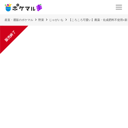
産直・通販のポケマル
野菜
じゃがいも
【ころころ可愛い】農薬・化成肥料不使用⭐︎
販売終了