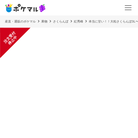
産直・通販のポケマル
果物
さくらんぼ
紅秀峰
本当に甘い！！大粒さくらんぼ3L〜2
注
文
受
付
停
止
中