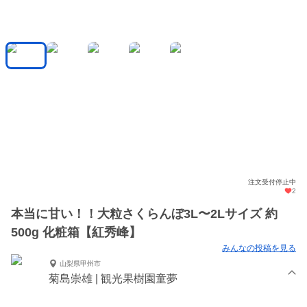
注文受付停止中
2
本当に甘い！！大粒さくらんぼ3L〜2Lサイズ 約
500g 化粧箱【紅秀峰】
みんなの投稿を見る
山梨県甲州市
菊島崇雄 | 観光果樹園童夢