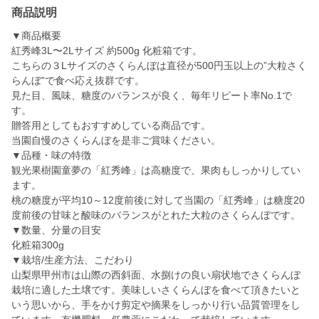
商品説明
▼商品概要
紅秀峰3L〜2Lサイズ 約500g 化粧箱です。
こちらの３Lサイズのさくらんぼは直径が500円玉以上の”大粒さく
らんぼ”で食べ応え抜群です。
見た目、風味、糖度のバランスが良く、毎年リピート率No.1で
す。
贈答用としてもおすすめしている商品です。
当園自慢のさくらんぼを是非ご賞味ください。
▼品種・味の特徴
観光果樹園童夢の「紅秀峰」は高糖度で、果肉もしっかりしてい
ます。
桃の糖度が平均10～12度前後に対して当園の「紅秀峰」は糖度20
度前後の甘味と酸味のバランスがとれた大粒のさくらんぼです。
▼数量、分量の目安
化粧箱300g
▼栽培/生産方法、こだわり
山梨県甲州市は山際の西斜面、水捌けの良い扇状地でさくらんぼ
栽培に適した土壌です。美味しいさくらんぼを食べて頂きたいと
いう思いから、手をかけ剪定や摘果をしっかり行い品質管理をし