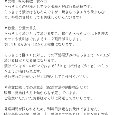
▼品種・味の特徴・食べ方
らっきょうの品種としてラクダ種と呼ばれる品種です。
らっきょう漬けはもちろんですが、焼きらっきょうや天ぷらな
ど、料理の食材としても美味しくいただけます♪
▼数量、分量の目安
らっきょう漬けとして漬ける場合、根付きらっきょうは下処理の
カットや皮剥きでおよそ１～２割目減りします。
例：3ｋｇがおそよ2.5ｋｇ程度になります。
らっきょう酢１Ｌに対し、その下処理済みのらっきょう1.5ｋｇが
漬ける目安となる量になります。
漬けビンは４Ｌのビンでおよそ2.5ｋｇ（根付きで3ｋｇ）のらっ
きょうが漬けられます。
それぞれご用意いただく目安としてご検討ください。
▼注文に際しての注意点（配送方法や納期指定など）
収穫・発送は６月上旬からを予定しています。
ご注文いただいたお客様から順に発送してまいります。
発送期間が限られるため、到着日指定をお受けできません。
時間帯指定や平日希望、土日希望までであれば、可能な限り対応