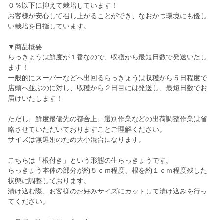
０％以下に抑えて栽培しています！
お客様が安心して召し上がることができ、なおかつ環境にも優し
い栽培を目指しています。
▼商品概要
らっきょうは鮮度が１番なので、収穫から最短日数で発送いたし
ます！
一般的にスーパーなどへ出回るらっきょうは収穫から５日程度で
店頭へ並ぶのに対し、収穫から２日目には発送し、最短日数でお
届けいたします！
ただし、鮮度最優先の都合上、選別作業などの出荷調整作業は省
略させていただいておりますことご理解ください。
サイズは無選別のため大小混合になります。
こちらは「根付き」という形態の生らっきょうです。
らっきょう本体の部分が約５ｃｍ程度、根を約１ｃｍ程度残した
状態に調整しております。
漬け込む際、お客様のお好みサイズにカットして漬け込みを行っ
てください。