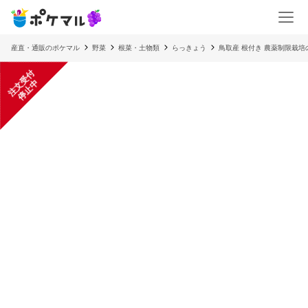
産直・通販のポケマル
野菜
根菜・土物類
らっきょう
鳥取産 根付き 農薬制限栽培
注
文
受
付
停
止
中