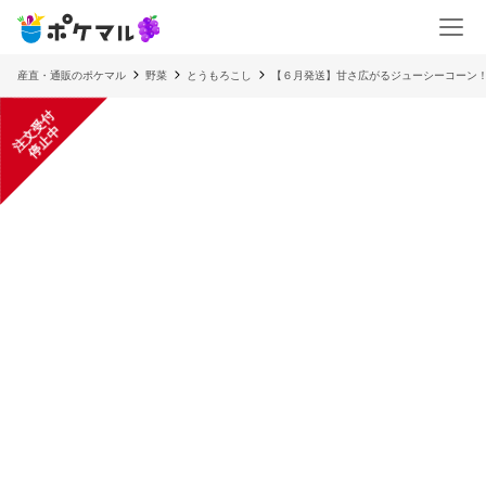
産直・通販のポケマル
野菜
とうもろこし
【６月発送】甘さ広がるジューシーコーン
注
文
受
付
停
止
中