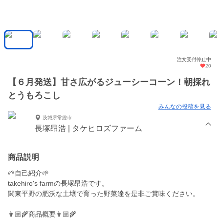
注文受付停止中
20
【６月発送】甘さ広がるジューシーコーン！朝採れ
とうもろこし
みんなの投稿を見る
茨城県常総市
長塚昂浩 | タケヒロズファーム
商品説明
🌱自己紹介🌱
takehiro's farmの長塚昂浩です。
関東平野の肥沃な土壌で育った野菜達を是非ご賞味ください。
👨🏼‍🌾商品概要👨🏼‍🌾