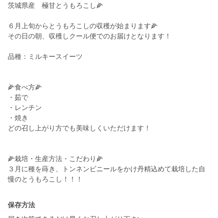
茨城県産 極甘とうもろこし🌽
６月上旬からとうもろこしの収穫が始まります🌽
その日の朝、収穫しクール便でのお届けとなります！
品種：ミルキースイーツ
🌽食べ方🌽
・茹で
・レンチン
・焼き
どの召し上がり方でも美味しくいただけます！
🌽栽培・生産方法・こだわり🌽
３月に種を蒔き、トンネンビニールをかけ丹精込めて栽培した自
保存方法