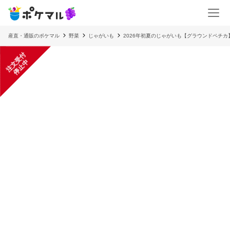
産直・通販のポケマル
野菜
じゃがいも
2026年初夏のじゃがいも【グラウンドペチカ
注
文
受
付
停
止
中