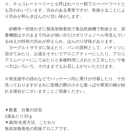
り、チョコレートベリーとも呼ばれベリー類でスーパーフードと
も言われいています。渋みのある果実ですが、乾燥さることによ
り渋みが和らぎほんのり甘い味がします。
砂糖等一切使わずに無添加無着色で食品乾燥機で乾燥させ、栄
養機能はそのままで渋みが強い分だけポリフェノール等含んでい
るゆえの特有の渋みが抑えられ、ほんのり甘味があります。
ヨーグルトサラダに加えたり、パンの原料として、ハチミツに
混ぜてみたり、お湯をそそいでアロニアティーにしたり、アロニ
アスムージーにしてみたりと各種料理に入れたり工夫しだいで食
べ方はいろいろ、そのままでもお召し上がりいただけます。
※発送途中の揺れなどでパッケージ内に果汁が付着したり、十分
洗っておりますがまれに収穫の際の小さな葉っぱや果実の種が紛
れる場合がございますことご容赦ください。
▼数量、分量の目安
1袋あたり33ｇ
▼栽培/生産方法、こだわり
無添加無着色の乾燥アロニアです。