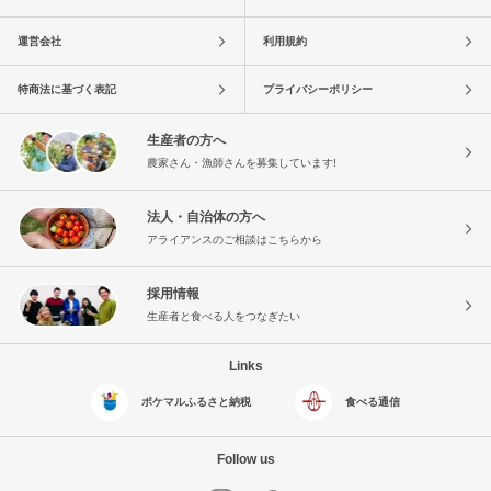
運営会社
利用規約
特商法に基づく表記
プライバシーポリシー
生産者の方へ
農家さん・漁師さんを募集しています!
法人・自治体の方へ
アライアンスのご相談はこちらから
採用情報
生産者と食べる人をつなぎたい
Links
ポケマルふるさと納税
食べる通信
Follow us