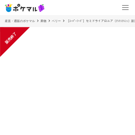
産直・通販のポケマル
果物
ベリー
【ｽｰﾊﾟｰﾌｰﾄﾞ】セミドライアロニア（ｱﾝﾄｼｱﾆﾝ♪）
販売終了