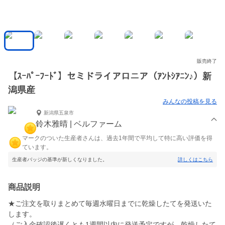
販売終了
【ｽｰﾊﾟｰﾌｰﾄﾞ】セミドライアロニア（ｱﾝﾄｼｱﾆﾝ♪）新
潟県産
みんなの投稿を見る
新潟県五泉市
鈴木雅晴 | ベルファーム
マークのついた生産者さんは、過去1年間で平均して特に高い評価を得
ています。
生産者バッジの基準が新しくなりました。
詳しくはこちら
商品説明
★ご注文を取りまとめて毎週水曜日までに乾燥したてを発送いた
します。
（ご入金確認後遅くとも1週間以内に発送予定ですが、乾燥したて