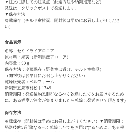
▼注文に際しての注意点（配送方法や納期指定など）
発送は、クリックポストで発送します。
▼保存方法
冷蔵保存（チルド室推奨、開封後は早めにお召し上がりくださ
食品表示
名称：セミドライアロニア
原材料：果実（新潟県産アロニア）
内容量：33ｇ
保存方法：冷蔵保存（野菜室は避け、チルド室推奨）
（開封後はお早目にお召し上がりください）
乾燥販売者：ベルファーム
新潟県五泉市村松甲1749
消費期限：発送後約3週間(なるべく乾燥したてをお届けするため
に、ある程度ご注文が集まりましたら乾燥し発送させて頂きます)
保存方法
冷蔵保存（開封後は早めにお召し上がりください）▼消費期限：
発送後約3週間(なるべく乾燥したてをお届けするために、ある程