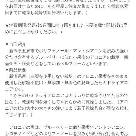
をお届けするために、ある程度ご注文が集まりましたら毎週水曜
日までに乾燥し乾燥後即発送いたします。）
★消費期限:発送後3週間以内（届きましたら要冷蔵で開封後は早
めにお召し上がりください。）
▼自己紹介
新潟県五泉市でポリフェノール・アントシアニンを渋みの強い
分だけ含有するブルーベリーに似た小果樹のアロニアの栽培・商
品企画・販売などをしているベルファームといいます。
▼商品概要
新潟県産（農薬を使用しない栽培）のアロニア果実をそのまま
使用した砂糖不使用・無添加・無着色の乾燥したセミドライアロ
ニアです。
こちらのセミドライアロニアはカリカリに乾燥させてたもので
はなく、乾燥時間を短くしてやわらかめに乾燥しました。（アロ
ニアの粒の大小の大きさの違いにより若干乾燥具合が異なる粒も
ございます。）
アロニアの実は、ブルーベリーに似た果実でアントシアニン、
カロテノイドなどのポリフェノールを渋みが強い分だけ含んでお