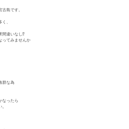
宮古島です。
。
多く、
️
間違いなし⁉️
なってみませんか
抜群な為
かなったら
い。
。