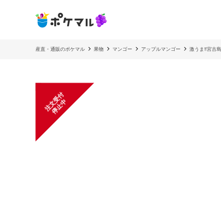
産直・通販のポケマル
果物
マンゴー
アップルマンゴー
激うま‼️宮古
注
文
受
付
停
止
中