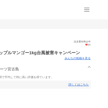
注文受付停止中
80
アップルマンゴー1kg台風被害キャンペーン
みんなの投稿を見る
ルーツ宮古島
間で平均して特に高い評価を得ています。
詳しくはこちら