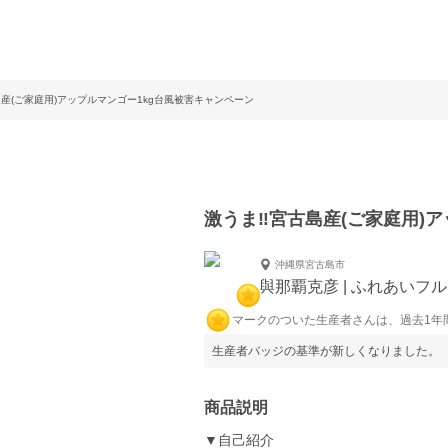
島産(ご家庭用)アップルマンゴー1kg台風被害キャンペーン
激うま‼️宮古島産(ご家庭用)
沖縄県宮古島市
與那覇克彦 | ふれあいフ
マークのついた生産者さんは、過去1年
生産者バッジの基準が新しくなりました。
商品説明
▼自己紹介