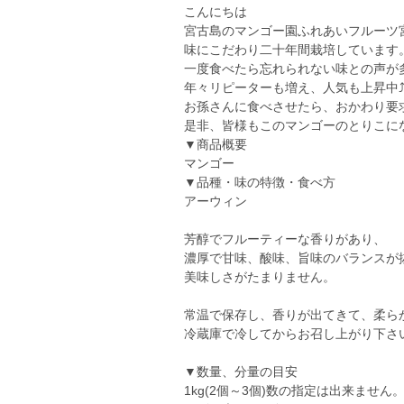
こんにちは
宮古島のマンゴー園ふれあいフルーツ
味にこだわり二十年間栽培しています
一度食べたら忘れられない味との声が
年々リピーターも増え、人気も上昇中⤴
お孫さんに食べさせたら、おかわり要求
是非、皆様もこのマンゴーのとりこに
▼商品概要
マンゴー
▼品種・味の特徴・食べ方
アーウィン
芳醇でフルーティーな香りがあり、
濃厚で甘味、酸味、旨味のバランスが
美味しさがたまりません。
常温で保存し、香りが出てきて、柔ら
冷蔵庫で冷してからお召し上がり下さ
▼数量、分量の目安
1kg(2個～3個)数の指定は出来ません