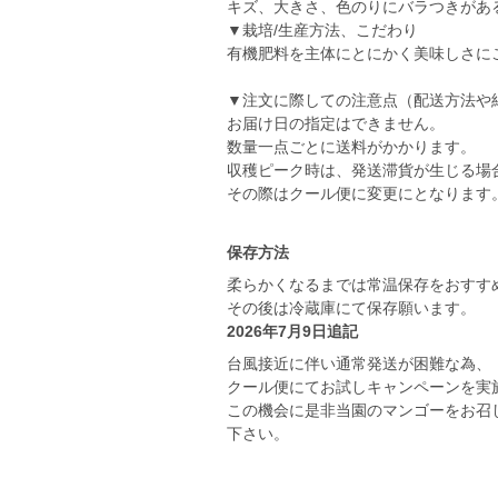
キズ、大きさ、色のりにバラつきがあ
▼栽培/生産方法、こだわり
有機肥料を主体にとにかく美味しさに
▼注文に際しての注意点（配送方法や
お届け日の指定はできません。
数量一点ごとに送料がかかります。
収穫ピーク時は、発送滞貨が生じる場
その際はクール便に変更にとなります
保存方法
柔らかくなるまでは常温保存をおすす
2026年7月9日追記
台風接近に伴い通常発送が困難な為、
クール便にてお試しキャンペーンを実
この機会に是非当園のマンゴーをお召
下さい。