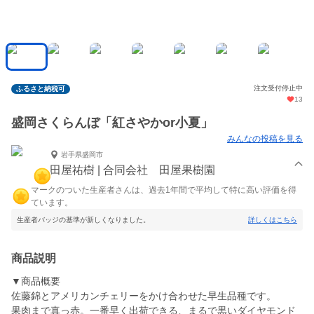
注文受付停止中
ふるさと納税可
13
盛岡さくらんぼ「紅さやかor小夏」
みんなの投稿を見る
岩手県盛岡市
田屋祐樹 | 合同会社 田屋果樹園
マークのついた生産者さんは、過去1年間で平均して特に高い評価を得
ています。
生産者バッジの基準が新しくなりました。
詳しくはこちら
商品説明
▼商品概要
佐藤錦とアメリカンチェリーをかけ合わせた早生品種です。
果肉まで真っ赤。一番早く出荷できる、まるで黒いダイヤモンド