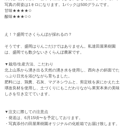
写真の荷姿は1キロになります。1パックは500グラムです。
甘味★★★★✩
酸味★★★✩✩
え！？盛岡でさくらんぼが採れるの？
そうです、盛岡はりんごだけではありません。私達田屋果樹園
は、盛岡でも数少ないさくらんぼ農家です。
▼栽培/生産方法、こだわり
北上山系から湧き出る天然の湧き水を使用し、西向きの斜面でた
っぷり日光を浴びながら育ちました。
肥料には、鶏糞、石灰、マグネシウムと、剪定枝を炭にかえた土
壌改良材を使用し、土づくりにもこだわりながら果実本来の美味
しさを引き立てています。
▼注文に際しての注意点
・発送は、6月15頃〜を予定しております。
・写真添付の田屋果樹園オリジナルの化粧箱でお届け致します。