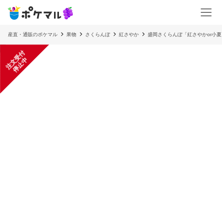
産直・通販のポケマル
果物
さくらんぼ
紅さやか
盛岡さくらんぼ「紅さやかor小夏
注
文
受
付
停
止
中