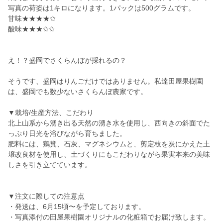
写真の荷姿は1キロになります。1パックは500グラムです。
甘味★★★★✩
酸味★★★✩✩
え！？盛岡でさくらんぼが採れるの？
そうです、盛岡はりんごだけではありません。私達田屋果樹園
は、盛岡でも数少ないさくらんぼ農家です。
▼栽培/生産方法、こだわり
北上山系から湧き出る天然の湧き水を使用し、西向きの斜面でた
っぷり日光を浴びながら育ちました。
肥料には、鶏糞、石灰、マグネシウムと、剪定枝を炭にかえた土
壌改良材を使用し、土づくりにもこだわりながら果実本来の美味
しさを引き立てています。
▼注文に際しての注意点
・発送は、6月15頃〜を予定しております。
・写真添付の田屋果樹園オリジナルの化粧箱でお届け致します。