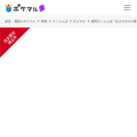
産直・通販のポケマル
果物
さくらんぼ
紅さやか
盛岡さくらんぼ「紅さやかor小夏
注
文
受
付
停
止
中