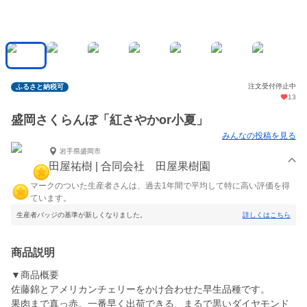
注文受付停止中
ふるさと納税可
13
盛岡さくらんぼ「紅さやかor小夏」
みんなの投稿を見る
岩手県盛岡市
田屋祐樹 | 合同会社 田屋果樹園
マークのついた生産者さんは、過去1年間で平均して特に高い評価を得
ています。
生産者バッジの基準が新しくなりました。
詳しくはこちら
商品説明
▼商品概要
佐藤錦とアメリカンチェリーをかけ合わせた早生品種です。
果肉まで真っ赤。一番早く出荷できる、まるで黒いダイヤモンド