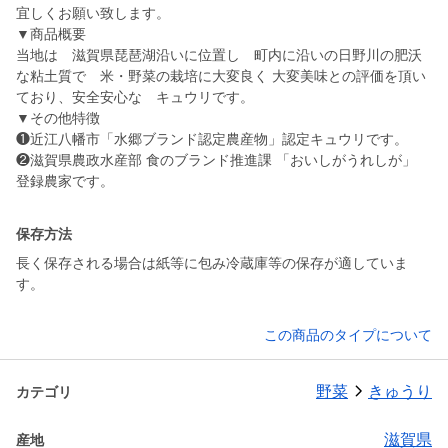
宜しくお願い致します。
▼商品概要
当地は 滋賀県琵琶湖沿いに位置し 町内に沿いの日野川の肥沃
な粘土質で 米・野菜の栽培に大変良く 大変美味との評価を頂い
ており、安全安心な キュウリです。
▼その他特徴
❶近江八幡市「水郷ブランド認定農産物」認定キュウリです。
❷滋賀県農政水産部 食のブランド推進課 「おいしがうれしが」
保存方法
長く保存される場合は紙等に包み冷蔵庫等の保存が適していま
す。
この商品のタイプについて
野菜
きゅうり
カテゴリ
滋賀県
産地