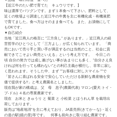
【近江牛のたい肥で育てた キュウリです。】
味は濃厚でバツグンです。まず１本食べて下さい。肥料として、
近くの牧場より調達した近江牛の牛糞を主に有機化成・有機液肥
で育てました。食べ方はそのまま食べても また、お漬物にして
もOKです。
▼自己紹介
当地「近江商人の格言に "三方良し" があります。」近江商人の経
営哲学のひとつとして「三方よし」が広く知られています。 「商
売において売り手と買い手が満足するのは当然のこと、社会に貢
献できてこそよい商売といえる」という考え方です。 今日この
頃 自分の努力では成し遂げない事があまりにも多く、"自分さえ良
ければ何を行っても構わない"との利己主義が横行し、非常に寂し
く思われます。そうした中、まず ""お客様に対しスマイル ""で
「皆さんに喜ばれる安全で安心していただける新鮮な農産物を安
価で提供する!!」と考え農園名としました。
現在我が家の構成は、父 母 息子(農園代表) マロン(愛犬:トイ・
プ-ドル) ４名の専業農家です。
現在 お米と きゅうり と 菊菜 と 小松菜 とほうれん草 を栽培出
荷しております。
販売は"地産地消"を主に考えており、JA直売所(きてか～な)・近く
の道の駅(鏡の里)等です。 何事も前向きに取り組む農家です。