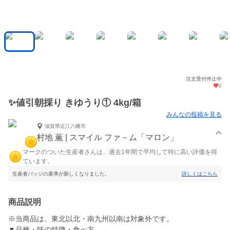
注文受付停止中
2
✨値引朝採り きゆうり① 4kg/箱
みんなの投稿を見る
滋賀県近江八幡市
村地 薫 | スマイル ファ－ム「マロン」
マークのついた生産者さんは、過去1年間で平均して特に高い評価を得
ています。
生産者バッジの基準が新しくなりました。
詳しくはこちら
商品説明
※当商品は、東北以北・南九州以南は対象外です。
▼品種・味の特徴・食べ方