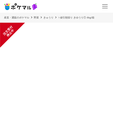
産直・通販のポケマル
野菜
きゅうり
✨値引朝採り きゆうり① 4kg/箱
注
文
受
付
停
止
中