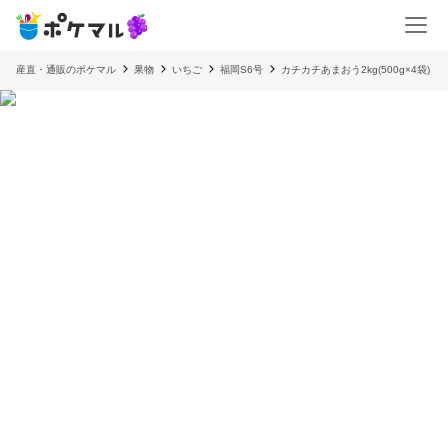
産直・通販のポケマル
果物
いちご
福岡S6号
カチカチあまおう2kg(500g×4袋)