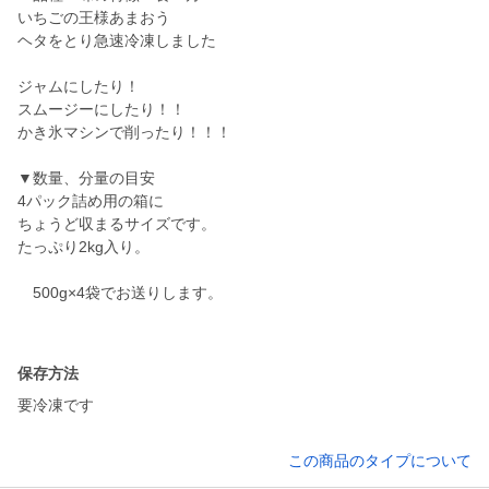
いちごの王様あまおう
ヘタをとり急速冷凍しました
ジャムにしたり！
スムージーにしたり！！
かき氷マシンで削ったり！！！
▼数量、分量の目安
4パック詰め用の箱に
ちょうど収まるサイズです。
たっぷり2kg入り。
500g×4袋でお送りします。
保存方法
要冷凍です
この商品のタイプについて