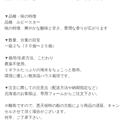
▼品種・味の特徴
品種 ルビースター
味の特徴 爽やかな酸味と甘さ、豊潤な香りが広がります
▼数量、分量の目安
一箱２㌔（２０個〜２５個）
▼栽培/生産方法、こだわり
農薬不使用。
ミネラルたっぷりの海水をちょこっと散布。
環境に優しい無加温ハウス栽培です。
▼注文に際しての注意点（配送方法や納期指定など）
北海道のお客様は、専用フォームからご注文下さい。
※離島ですので、悪天候時の船の欠航により商品の遅延、キャン
セルさせて頂く場合がございます。
何卒、ご了承下さい。