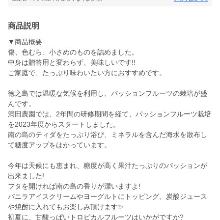
商品説明
▼商品概要
傷、色むら、小さめのものを詰めました。
中身は贈答用と変わらず、美味しいです!!
ご家庭で、たっぷり味わいたい方におすすめです。
徳之島では温暖な気候を利用し、パッションフルーツの栽培が盛
んです。
満田農園では、2年間の研修期間を経て、パッションフルーツ栽培
を2023年度からスタートしました。
南の島のティダをたっぷり浴び、ミネラルを含んだ海水を散布し
て糖度アップをはかっています。
今年は天候にも恵まれ、糖度が高く果汁たっぷりのパッションが
出来ました!
フタを開ければ南の島の香りが漂いますよ!
バニラアイスクリームやヨーグルトにトッピング、炭酸ジュース
や焼酎に入れてもお楽しみ頂けます✨
初夏に、甘酸っぱいトロピカルフルーツはいかがですか?