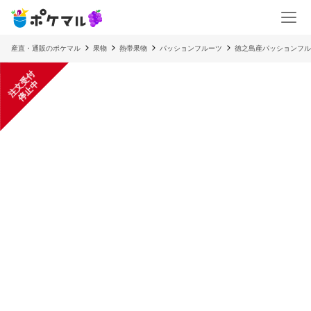
産直・通販のポケマル
果物
熱帯果物
パッションフルーツ
徳之島産パッションフル
注
文
受
付
停
止
中