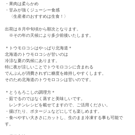
・果肉は柔らかめ
・甘みが強くジューシー食感
〈生産者のおすすめは生食！〉
出荷は８月中旬頃から順次となります。
※その年の天候により多少前後いたします。
＊トウモロコシはやっぱり北海道＊
北海道のトウモロコシが甘いのは
冷涼な夏の気候にあります。
特に夜が涼しいことでトウモロコシに含まれる
でんぷんが消費されずに糖度を維持しやすくします。
そのため北海道のトウモロコシは甘いのです。
＊とうもろこしの調理方＊
・茹でるのではなく蒸すと美味しいです。
レンチンレシピを載せてますので、ご活用ください。
・揚げたり、ポタージュなどにしても楽しめます。
・食べやすい大きさにカットし、生のまま冷凍する事も可能で
す。