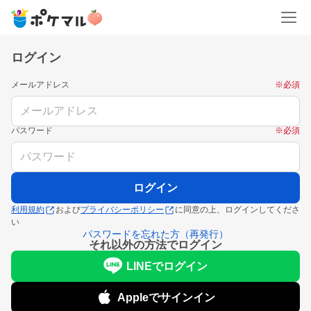
ログイン
メールアドレス
※必須
パスワード
※必須
ログイン
利用規約
および
プライバシーポリシー
に同意の上、
ログインしてくださ
い
パスワードを忘れた方（再発行）
それ以外の方法でログイン
LINEでログイン
Appleでサインイン