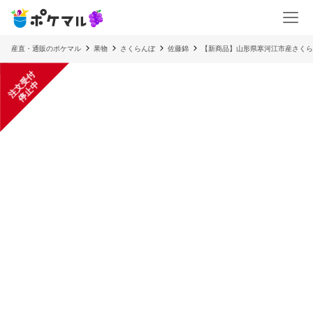
産直・通販のポケマル
果物
さくらんぼ
佐藤錦
【新商品】山形県寒河江市産さくら
注
文
受
付
停
止
中