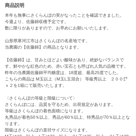
商品説明
本年も無事にさくらんぼの実がなったことを確認できました。
今週より、佐藤錦収穫予定です。
数に限りがありますので、お早めにお願いいたします。
山形県寒河江市はさくらんぼの名産地です。
当農園の【佐藤錦】の商品となります。
【佐藤錦】は、甘みとほどよい酸味があり、絶妙なバランスで
す。鮮やかな紅色のため、赤い宝石とも呼ばれ人気の品種です。
昨年の当農園佐藤錦平均糖度は、18度超、最高25度でした。
こちらの商品は M玉以上（M玉L玉混合） 等級秀以上 ２００㌘
ｘ２を1箱にて販売いたします。
〈さくらんぼの等級と階級について〉
さくらんぼには、品質を守るため、出荷規定があります。
等級はさくらんぼの着色面積になります。
丸秀品が着色50％以上、秀品が60％以上、特秀品が70％以上とな
ります。
階級はさくらんぼの直径サイズになります。