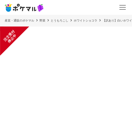
産直・通販のポケマル
野菜
とうもろこし
ホワイトショコラ
【訳あり】白いホワイ
注
文
受
付
停
止
中